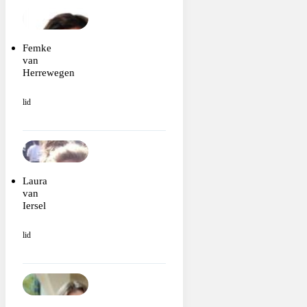
Femke
van
Herrewegen
lid
Laura
van
Iersel
lid