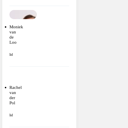
Moniek
van
de
Loo
lid
Rachel
van
der
Pol
lid