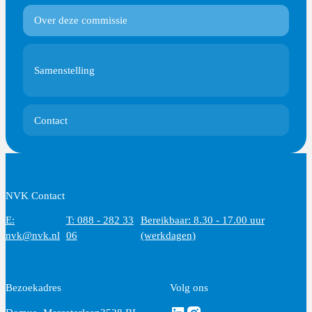
Over deze commissie
Samenstelling
Contact
NVK Contact
E:
T: 088 - 282 33
Bereikbaar: 8.30 - 17.00 uur
nvk@nvk.nl
06
(werkdagen)
Bezoekadres
Volg ons
Volg ons via Linkedin
Volg ons via Instagram