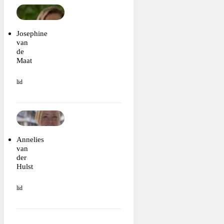
Josephine
van
de
Maat
lid
Annelies
van
der
Hulst
lid