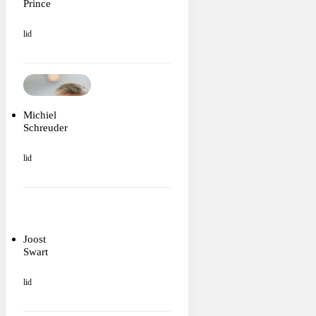
Prince
lid
Michiel
Schreuder
lid
Joost
Swart
lid