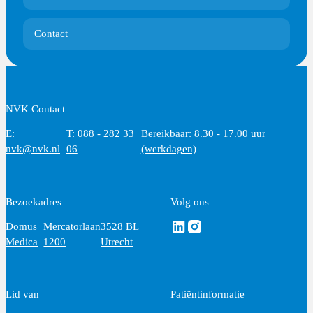
Contact
NVK Contact
E:
T: 088 - 282 33
Bereikbaar: 8.30 - 17.00 uur
nvk@nvk.nl
06
(werkdagen)
Bezoekadres
Volg ons
Volg ons via Linkedin
Volg ons via Instagram
Domus
Mercatorlaan
3528 BL
Medica
1200
Utrecht
Lid van
Patiëntinformatie