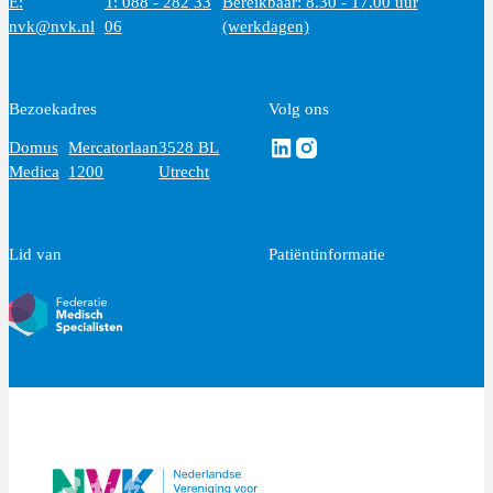
E:
T: 088 - 282 33
Bereikbaar: 8.30 - 17.00 uur
nvk@nvk.nl
06
(werkdagen)
Bezoekadres
Volg ons
Volg ons via Linkedin
Volg ons via Instagram
Domus
Mercatorlaan
3528 BL
Medica
1200
Utrecht
Lid van
Patiëntinformatie