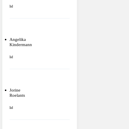
lid
Angelika
Kindermann
lid
Jorine
Roelants
lid