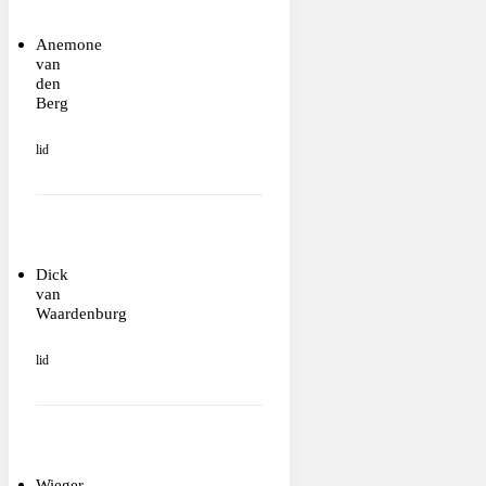
Anemone
van
den
Berg
lid
Dick
van
Waardenburg
lid
Wieger