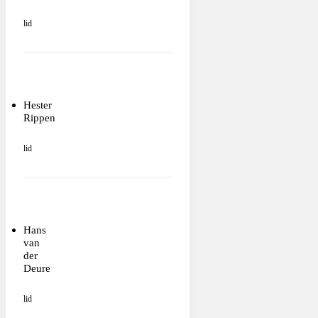
lid
Hester
Rippen
lid
Hans
van
der
Deure
lid