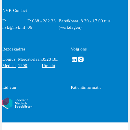
NVK Contact
E:
T: 088 - 282 33
Bereikbaar: 8.30 - 17.00 uur
nvk@nvk.nl
06
(werkdagen)
Bezoekadres
Volg ons
Volg ons via Linkedin
Volg ons via Instagram
Domus
Mercatorlaan
3528 BL
Medica
1200
Utrecht
Lid van
Patiëntinformatie