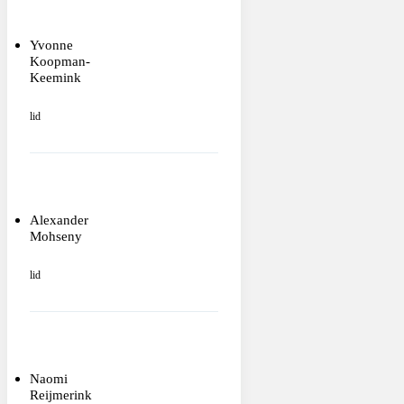
Yvonne
Koopman-
Keemink
lid
Alexander
Mohseny
lid
Naomi
Reijmerink