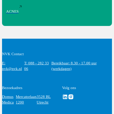
ACNES
NVK Contact
E:
T: 088 - 282 33
Bereikbaar: 8.30 - 17.00 uur
nvk@nvk.nl
06
(werkdagen)
Bezoekadres
Volg ons
Volg ons via Linkedin
Volg ons via Instagram
Domus
Mercatorlaan
3528 BL
Medica
1200
Utrecht