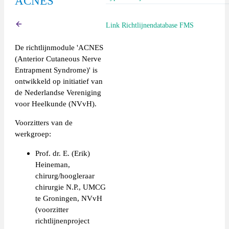
ACNES
Richtlijn (extern)
Link Richtlijnendatabase FMS
Terug
De richtlijnmodule 'ACNES
https://richtlijnendatabase.nl/richtlij
(Anterior Cutaneous Nerve
_acnes/startpagina_-
Entrapment Syndrome)' is
_anterior_cutaneous_nerve_entrapme
ontwikkeld op initiatief van
content-general
de Nederlandse Vereniging
voor Heelkunde (NVvH).
Voorzitters van de
werkgroep:
Prof. dr. E. (Erik)
Heineman,
chirurg/hoogleraar
chirurgie N.P., UMCG
te Groningen, NVvH
(voorzitter
richtlijnenproject