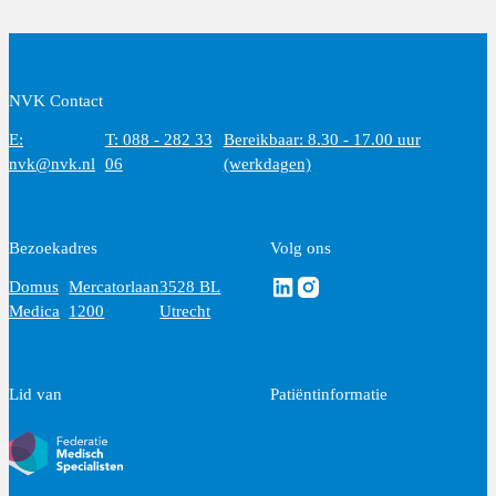
NVK Contact
E:
T: 088 - 282 33
Bereikbaar: 8.30 - 17.00 uur
nvk@nvk.nl
06
(werkdagen)
Bezoekadres
Volg ons
Volg ons via Linkedin
Volg ons via Instagram
Domus
Mercatorlaan
3528 BL
Medica
1200
Utrecht
Lid van
Patiëntinformatie