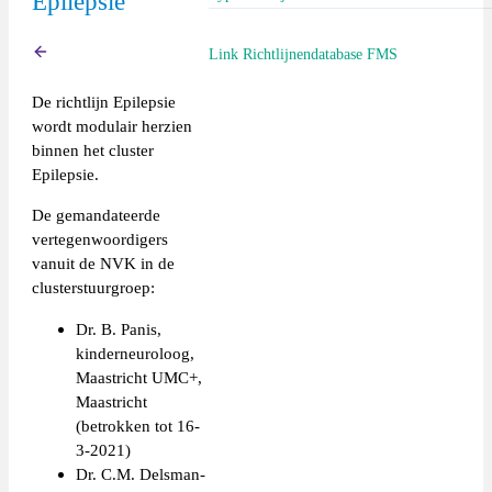
Epilepsie
Richtlijn (extern)
Link Richtlijnendatabase FMS
Terug
De richtlijn Epilepsie
https://richtlijnendatabase.nl/richtlijn/epi
wordt modulair herzien
_cluster_epilepsie.html
binnen het cluster
Epilepsie.
De gemandateerde
vertegenwoordigers
vanuit de NVK in de
clusterstuurgroep:
Dr. B. Panis,
kinderneuroloog,
Maastricht UMC+,
Maastricht
(betrokken tot 16-
3-2021)
Dr. C.M. Delsman-