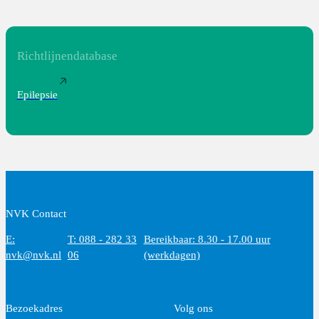
Richtlijnendatabase
Epilepsie
NVK Contact
E:
T: 088 - 282 33
Bereikbaar: 8.30 - 17.00 uur
nvk@nvk.nl
06
(werkdagen)
Bezoekadres
Volg ons