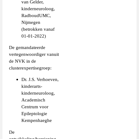
van Gelder,
kinderneuroloog,
RadboudUMC,
Nijmegen
(betrokken vanaf
01-01-2022)
De gemandateerde
vertegenwoordiger vanuit
de NVK in de
clusterexpertisegroep:
Dr. J.S. Verhoeven,
kinderarts-
kinderneuroloog,
Academisch
Centrum voor
Epileptologie
Kempenhaeghe
De
ontwikkeling/herziening