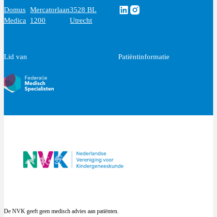
Volg ons via Linkedin
Volg ons via Instagram
Domus
Mercatorlaan
3528 BL
Medica
1200
Utrecht
Lid van
Patiëntinformatie
De NVK geeft geen medisch advies aan patiënten.