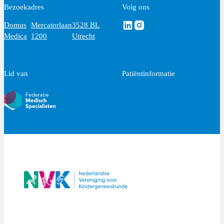
Bezoekadres
Volg ons
Volg ons via Linkedin
Volg ons via Instagram
Domus
Mercatorlaan
3528 BL
Medica
1200
Utrecht
Lid van
Patiëntinformatie