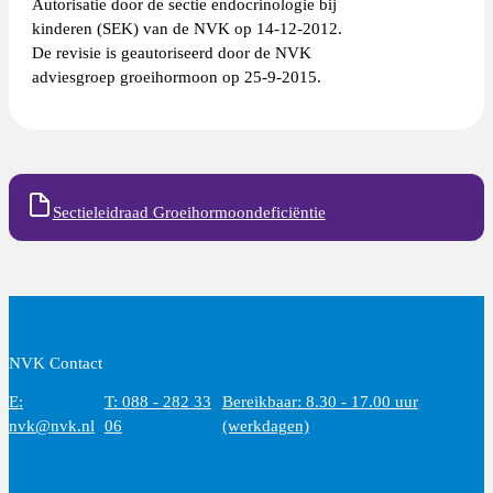
Autorisatie door de sectie endocrinologie bij
kinderen (SEK) van de NVK op 14-12-2012.
De revisie is geautoriseerd door de NVK
adviesgroep groeihormoon op 25-9-2015.
Sectieleidraad Groeihormoondeficiëntie
NVK Contact
E:
T: 088 - 282 33
Bereikbaar: 8.30 - 17.00 uur
nvk@nvk.nl
06
(werkdagen)