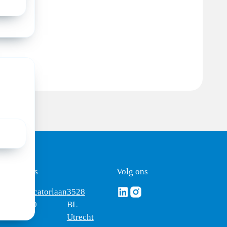
ezoekadres
Volg ons
Volg ons via Linkedin
Volg ons via Instagram
omus
Mercatorlaan
3528
edica
1200
BL
Utrecht