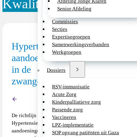
Kwaliteitsdocument
Afdeling Jonge Klaren
Senior Afdeling
Commissies
Secties
Expertisegroepen
Type richtlijn
Hypertensieve
Samenwerkingsverbanden
Werkgroepen
aandoeningen
Richtlijn (extern)
Link Richtlijnendatabase FMS
in de
Dossiers
zwangerschap
https://richtlijnendatabase.nl
_hypertensieve_aandoeningen
RSV-immunisatie
Acute Zorg
Terug
Kinderpalliatieve zorg
Passende zorg
De richtlijn
Vaccineren
Hypertensieve
LPZ-implementatie
aandoeningen in de
SOP opvang patiënten uit Gaza