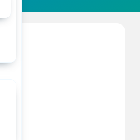
/richtlijn/hypertensieve_aandoeningen_in_de_zwangerschap/star
_in_de_zwangerschap.html