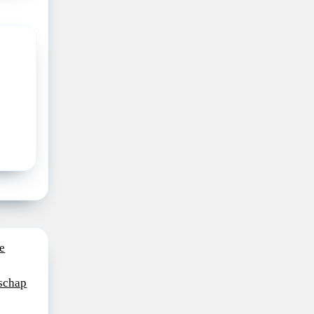
e
schap