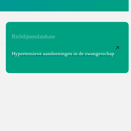
Richtlijnendatabase
Hypertensieve aandoeningen in de zwangerschap
tpagina_-