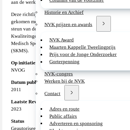
Columns van de voorzitter
aan de werkgroep.
Historie en Archief
Deze richtlijn is tot stand
gekomen met financiële
NVK prijzen en awards
steun van de Stichting
Kwaliteitsgelden
NVK Award
Medisch Specialisten
Maarten Kappelle Tweelingprijs
(SKMS).
Prijs voor de Jonge Onderzoeker
Gorterpenning
Op initiatief van
NVOG
NVK-congres
Werken bij de NVK
Datum publicatie
2011
Contact
Laatste Revisie
2023
Adres en route
Public affairs
Status
Adverteren en sponsoring
Geautoriseerd door het