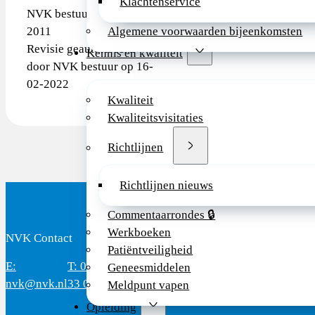
Klachtenservice
NVK bestuur op 08-06-
2011
Algemene voorwaarden bijeenkomsten
Revisie geautoriseerd
Kennis en kwaliteit
door NVK bestuur op 16-
02-2022
Kwaliteit
Kwaliteitsvisitaties
Richtlijnen
Richtlijnen nieuws
Commentaarrondes 🔒
Werkboeken
NVK Contact
B
Patiëntveiligheid
E:
T: 088 - 282
Bereikbaar: 8.30 - 17.00 uur
D
Geneesmiddelen
nvk@nvk.nl
33 06
(werkdagen)
M
Meldpunt vapen
Opleiding