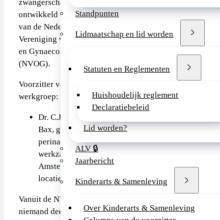
zwangerschap is
Standpunten
ontwikkeld op initiatief
van de Nederlandse
Lidmaatschap en lid worden
Vereniging voor Obstetrie
en Gynaecologie
(NVOG).
Statuten en Reglementen
Voorzitter van de
Huishoudelijk reglement
werkgroep:
Declaratiebeleid
Dr. C.J. (Caroline)
Lid worden?
Bax, gynaecoloog-
perinatoloog,
ALV 🔒
werkzaam in het
Jaarbericht
Amsterdam UMC
locatie AMC
Kinderarts & Samenleving
Vanuit de NVK heeft er
Over Kinderarts & Samenleving
niemand deelgenomen