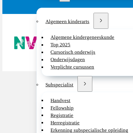
Algemeen kinderarts
De NVK geeft
Algemene kindergeneeskunde
Wij advisere
Top 2025
Copyright ©
Cursorisch onderwijs
Onderwijsdagen
Verplichte cursussen
Subspecialist
Handvest
Fellowship
Registratie
Herregistratie
Erkenning subspecialische opleiding