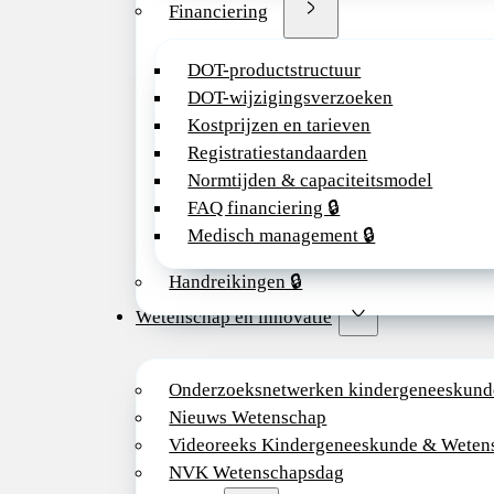
Financiering
DOT-productstructuur
DOT-wijzigingsverzoeken
Kostprijzen en tarieven
Registratiestandaarden
Normtijden & capaciteitsmodel
FAQ financiering 🔒
Medisch management 🔒
Handreikingen 🔒
Wetenschap en innovatie
Onderzoeksnetwerken kindergeneeskund
Nieuws Wetenschap
Videoreeks Kindergeneeskunde & Weten
NVK Wetenschapsdag