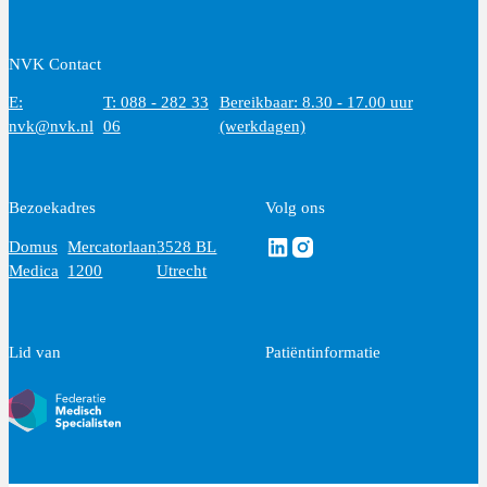
NVK Contact
E:
T: 088 - 282 33
Bereikbaar: 8.30 - 17.00 uur
nvk@nvk.nl
06
(werkdagen)
Bezoekadres
Volg ons
Volg ons via Linkedin
Volg ons via Instagram
Domus
Mercatorlaan
3528 BL
Medica
1200
Utrecht
Lid van
Patiëntinformatie