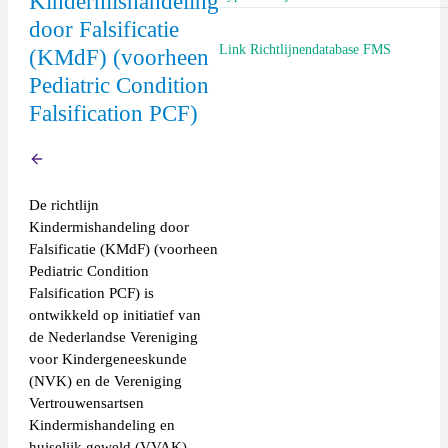
Kindermishandeling
door Falsificatie
NVK-richtlijn
Link Richtlijnendatabase FMS
(KMdF) (voorheen
Pediatric Condition
https://richtlijnendatabase.nl/richtl
Falsification PCF)
_kindermishandeling_door_falsificat
Terug
De richtlijn
Kindermishandeling door
Falsificatie (KMdF) (voorheen
Pediatric Condition
Falsification PCF)
is
ontwikkeld op initiatief van
de Nederlandse Vereniging
voor Kindergeneeskunde
(NVK)
en de Vereniging
Vertrouwensartsen
Kindermishandeling en
huiselijk geweld (VVAK).