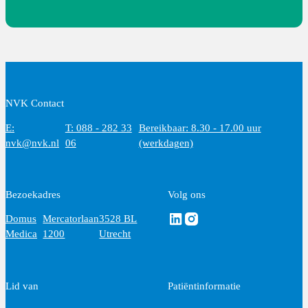
NVK Contact
E:
T: 088 - 282 33
Bereikbaar: 8.30 - 17.00 uur
nvk@nvk.nl
06
(werkdagen)
Bezoekadres
Volg ons
Volg ons via Linkedin
Volg ons via Instagram
Domus
Mercatorlaan
3528 BL
Medica
1200
Utrecht
Lid van
Patiëntinformatie