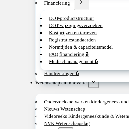
Financiering
DOT-productstructuur
DOT-wijzigingsverzoeken
Kostprijzen en tarieven
Registratiestandaarden
Normtijden & capaciteitsmodel
FAQ financiering 🔒
Medisch management 🔒
Handreikingen 🔒
Wetenschap en innovatie
Onderzoeksnetwerken kindergeneeskund
Nieuws Wetenschap
Videoreeks Kindergeneeskunde & Weten
NVK Wetenschapsdag