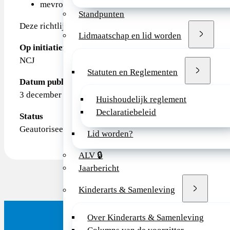
mevrouw J. Geelen, kinderarts
Standpunten
Deze richtlijn is tot stand gekomen met financiële steun
Lidmaatschap en lid worden
Op initiatief van
NCJ
Statuten en Reglementen
Datum publicatie
3 december 2019
Huishoudelijk reglement
Declaratiebeleid
Status
Geautoriseerd door het NVK bestuur op 15 april 2020
Lid worden?
ALV 🔒
Jaarbericht
Kinderarts & Samenleving
Over Kinderarts & Samenleving