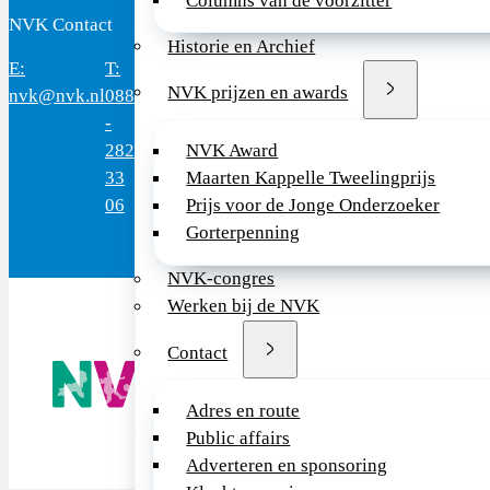
Columns van de voorzitter
NVK Contact
Bezoekadres
Historie en Archief
E:
T:
Bereikbaar:
Domus
Mercatorlaan
3528
NVK prijzen en awards
nvk@nvk.nl
088
8.30 - 17.00
Medica
1200
BL
-
uur
Utrec
282
(werkdagen)
NVK Award
33
Maarten Kappelle Tweelingprijs
06
Prijs voor de Jonge Onderzoeker
Gorterpenning
NVK-congres
Werken bij de NVK
Contact
De NVK geeft
Wij advisere
Copyright ©
Adres en route
Public affairs
Adverteren en sponsoring