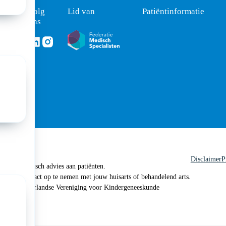
Volg
Lid van
Patiëntinformatie
ons
Volg ons via Linkedin
Volg ons via Instagram
ht
Disclaimer
P
 geen medisch advies aan patiënten.
n je om contact op te nemen met jouw huisarts of behandelend arts.
 2026, Nederlandse Vereniging voor Kindergeneeskunde