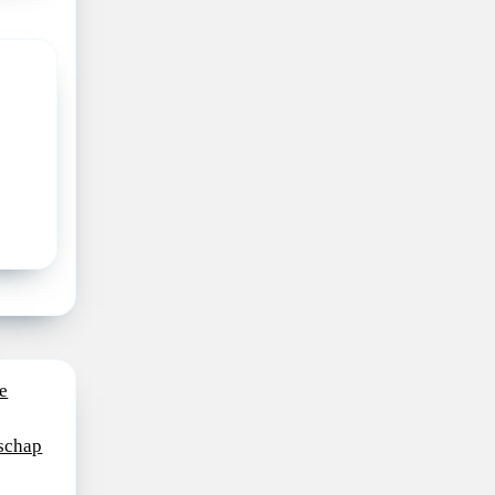
e
schap