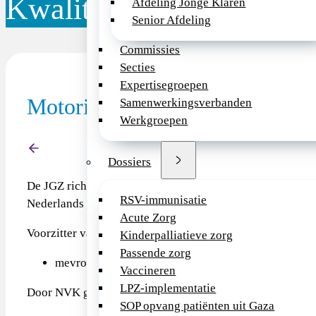
Kwaliteitsdocument
Afdeling Jonge Klaren
Senior Afdeling
Commissies
Secties
Expertisegroepen
Motorische ontwikkeling, JGZ r
Samenwerkingsverbanden
Werkgroepen
Terug
Dossiers
De JGZ richtlijn Motorische ontwikkeling is ontwikkeld op
RSV-immunisatie
Nederlands Centrum Jeugdgezondheid (NCJ).
Acute Zorg
Voorzitter van de werkgroep:
Kinderpalliatieve zorg
Passende zorg
mevrouw M. de Kroon, arts M&G, epidemioloog
Vaccineren
LPZ-implementatie
Door NVK gemandateerde vertegenwoordiger in de werk
SOP opvang patiënten uit Gaza