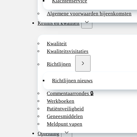
Klachtenservice
Algemene voorwaarden bijeenkomsten
Kennis en kwaliteit
Kwaliteit
Kwaliteitsvisitaties
Richtlijnen
Richtlijnen nieuws
Commentaarrondes 🔒
Werkboeken
Patiëntveiligheid
Geneesmiddelen
Meldpunt vapen
Opleiding