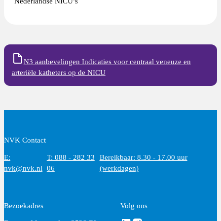
Nederlandse NICU’s
N3 aanbevelingen Indicaties voor centraal veneuze en
arteriële katheters op de NICU
NVK Contact
E:
T: 088 - 282 33
Bereikbaar: 8.30 - 17.00 uur
nvk@nvk.nl
06
(werkdagen)
Bezoekadres
Volg ons