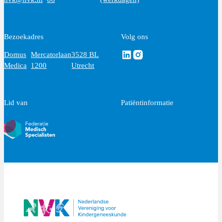
Bezoekadres
Volg ons
Volg ons via Linkedin
Volg ons via Instagram
Domus
Mercatorlaan
3528 BL
Medica
1200
Utrecht
Lid van
Patiëntinformatie