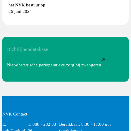
het NVK bestuur op
26 juni 2024
Richtlijnendatabase
Niet-obstetrische perioperatieve zorg bij zwangeren
NVK Contact
E:
T: 088 - 282 33
Bereikbaar: 8.30 - 17.00 uur
nvk@nvk.nl
06
(werkdagen)