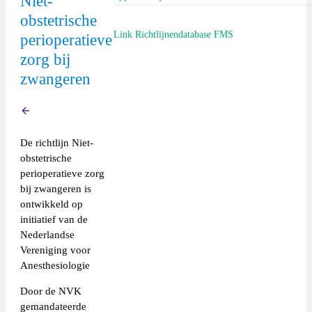
Niet-
obstetrische
Richtlijn (extern)
Link Richtlijnendatabase FMS
perioperatieve
zorg bij
https://richtlijnendatabase.nl/richtlijn/niet-
zwangeren
obstetrische_perioperatieve_zorg_bij_zwange
obstetrische_perioperatieve_zorg_bij_zwang
Terug
De richtlijn Niet-
obstetrische
perioperatieve zorg
bij zwangeren is
ontwikkeld op
initiatief van de
Nederlandse
Vereniging voor
Anesthesiologie
Door de NVK
gemandateerde