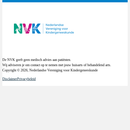
Centraal zenuwstelsel
Bradyfren
Heli
Afgenomen
Sensibilite
Meta
Pseu
Puberteitskenmerken
Secundaire
Pylo
Slok
Verh
De NVK geeft geen medisch advies aan patiënten.
Wij adviseren je om contact op te nemen met jouw huisarts of behandelend arts.
Copyright © 2026, Nederlandse Vereniging voor Kindergeneeskunde
Malabsorptie
Chro
Disclaimer
Privacybeleid
Coel
Cong
Cyst
Exsu
Kool
Kor