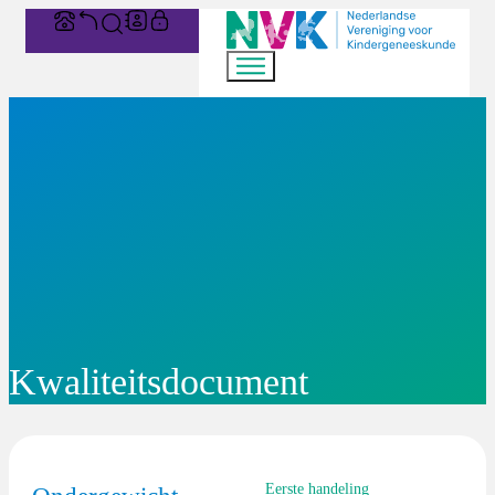
Kwaliteitsdocument
Eerste handeling