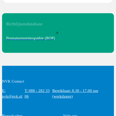
Richtlijnendatabase
Prematurenretinopathie (ROP)
NVK Contact
E:
T: 088 - 282 33
Bereikbaar: 8.30 - 17.00 uur
nvk@nvk.nl
06
(werkdagen)
Bezoekadres
Volg ons