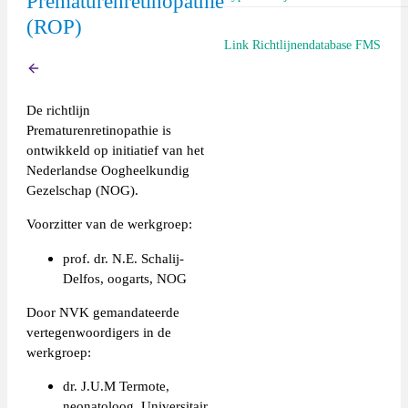
Prematurenretinopathie
(ROP)
Richtlijn (extern)
Link Richtlijnendatabase FMS
Terug
https://richtlijnendatabase.nl/ri
De richtlijn
_prematurenretinopathie_rop.ht
Prematurenretinopathie is
ontwikkeld op initiatief van het
Nederlandse Oogheelkundig
Gezelschap (NOG).
Voorzitter van de werkgroep:
prof. dr. N.E. Schalij-
Delfos, oogarts, NOG
Door NVK gemandateerde
vertegenwoordigers in de
werkgroep:
dr. J.U.M Termote,
neonatoloog, Universitair