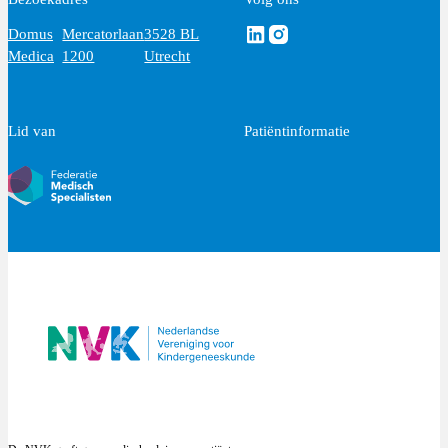
Volg ons via Linkedin
Volg ons via Instagram
Domus
Mercatorlaan
3528 BL
Medica
1200
Utrecht
Lid van
Patiëntinformatie