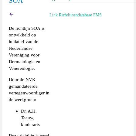
SOA
Richtlijn (extern)
Link Richtlijnendatabase FMS
Terug
De richtlijn SOA is
https://richtlijnendatabase.nl/richtlijn/seks
ontwikkeld op
_seksueel_overdraagbare_aandoeningen.htm
initiatief van de
Nederlandse
Vereniging voor
Dermatologie en
Venereologie.
Door de NVK
gemandateerde
vertegenwoordiger in
de werkgroep:
Dr. A.H.
Teeuw,
kinderarts
Deze richtlijn is werd