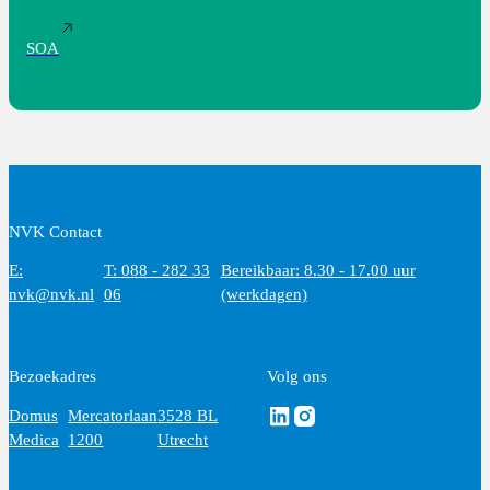
SOA
NVK Contact
E:
T: 088 - 282 33
Bereikbaar: 8.30 - 17.00 uur
nvk@nvk.nl
06
(werkdagen)
Bezoekadres
Volg ons
Volg ons via Linkedin
Volg ons via Instagram
Domus
Mercatorlaan
3528 BL
Medica
1200
Utrecht