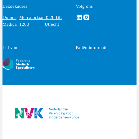
Bezoekadres
Volg ons
Volg ons via Linkedin
Volg ons via Instagram
Domus
Mercatorlaan
3528 BL
Medica
1200
Utrecht
Lid van
Patiëntinformatie