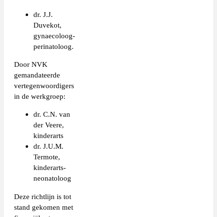
dr. J.J.
Duvekot,
gynaecoloog-
perinatoloog.
Door NVK
gemandateerde
vertegenwoordigers
in de werkgroep:
dr. C.N. van
der Veere,
kinderarts
dr. J.U.M.
Termote,
kinderarts-
neonatoloog
Deze richtlijn is tot
stand gekomen met