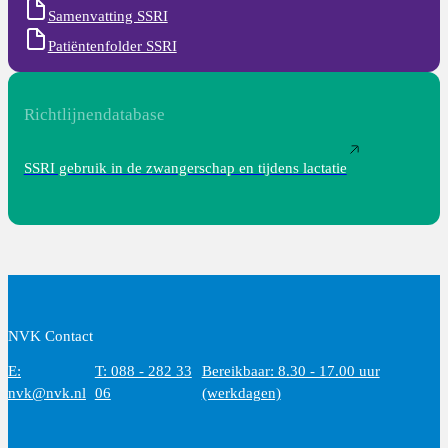
Samenvatting SSRI
Patiëntenfolder SSRI
Richtlijnendatabase
SSRI gebruik in de zwangerschap en tijdens lactatie
NVK Contact
E:
T: 088 - 282 33
Bereikbaar: 8.30 - 17.00 uur
nvk@nvk.nl
06
(werkdagen)