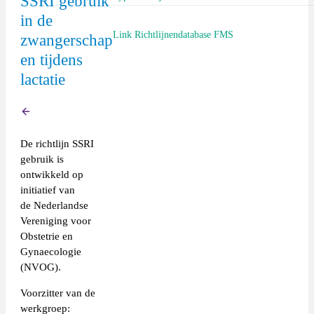
SSRI gebruik
in de
Richtlijn (extern)
Link Richtlijnendatabase FMS
zwangerschap
en tijdens
https://richtlijnendatabase.nl/richtlijn/ssri_e
lactatie
gebruik_en_zwangerschap_-_startpagina.htm
Terug
De richtlijn SSRI
gebruik is
ontwikkeld op
initiatief van
de Nederlandse
Vereniging voor
Obstetrie en
Gynaecologie
(NVOG).
Voorzitter van de
werkgroep: