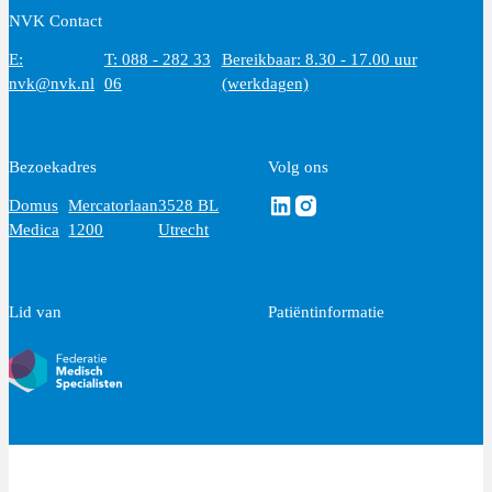
NVK Contact
E:
T: 088 - 282 33
Bereikbaar: 8.30 - 17.00 uur
nvk@nvk.nl
06
(werkdagen)
Bezoekadres
Volg ons
Volg ons via Linkedin
Volg ons via Instagram
Domus
Mercatorlaan
3528 BL
Medica
1200
Utrecht
Lid van
Patiëntinformatie