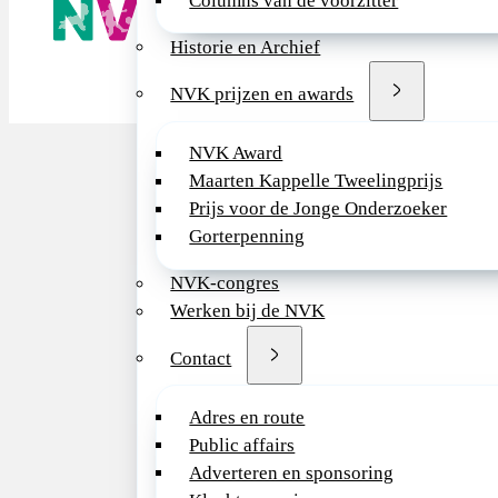
Columns van de voorzitter
Wij advisere
Copyright ©
Historie en Archief
NVK prijzen en awards
NVK Award
Maarten Kappelle Tweelingprijs
Prijs voor de Jonge Onderzoeker
Gorterpenning
NVK-congres
Werken bij de NVK
Contact
Adres en route
Public affairs
Adverteren en sponsoring