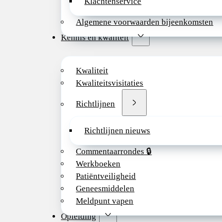
Klachtenservice
Algemene voorwaarden bijeenkomsten
Kennis en kwaliteit
Kwaliteit
Kwaliteitsvisitaties
Richtlijnen
Richtlijnen nieuws
Commentaarrondes 🔒
Werkboeken
Patiëntveiligheid
Geneesmiddelen
Meldpunt vapen
Opleiding