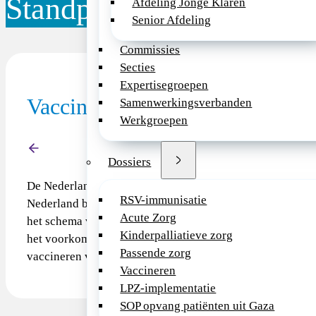
Standpunt
Afdeling Jonge Klaren
Senior Afdeling
Commissies
Secties
Expertisegroepen
Vaccineren (Rijksvaccinatiepr
Samenwerkingsverbanden
Werkgroepen
Terug
Dossiers
De Nederlandse Vereniging voor Kindergeneeskunde (NVK)
RSV-immunisatie
Nederland bij zijn aangesloten, adviseert ouders hun kind
Acute Zorg
het schema van het Rijksvaccinatieprogramma (RVP). Deze
Kinderpalliatieve zorg
het voorkomen van ernstige, soms dodelijke ziekten. Ze zi
Passende zorg
vaccineren van kinderen volgens het RVP als onderdeel v
Vaccineren
LPZ-implementatie
SOP opvang patiënten uit Gaza