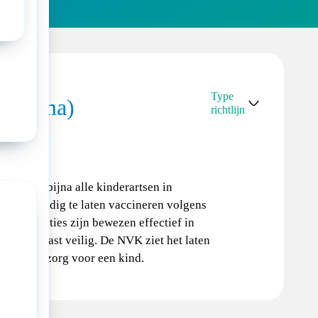
Type
ogramma)
richtlijn
NVK-
standpunt
, waar bijna alle kinderartsen in
eren volledig te laten vaccineren volgens
 vaccinaties zijn bewezen effectief in
jn daarnaast veilig. De NVK ziet het laten
an goede zorg voor een kind.