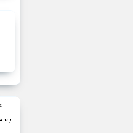
e
schap