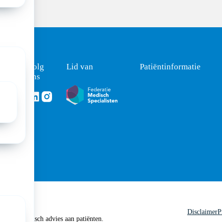
Volg
Lid van
Patiëntinformatie
ons
Volg ons via Linkedin
Volg ons via Instagram
ht
Disclaimer
P
 geen medisch advies aan patiënten.