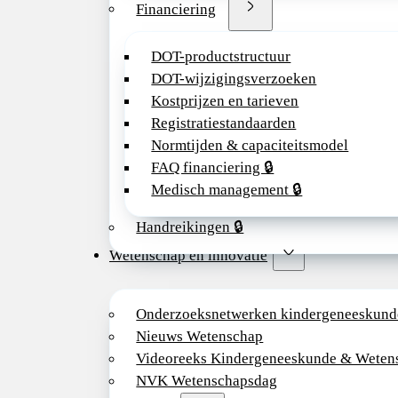
Financiering
DOT-productstructuur
DOT-wijzigingsverzoeken
Kostprijzen en tarieven
Registratiestandaarden
Normtijden & capaciteitsmodel
FAQ financiering 🔒
Medisch management 🔒
Handreikingen 🔒
Wetenschap en innovatie
Onderzoeksnetwerken kindergeneeskund
Nieuws Wetenschap
Videoreeks Kindergeneeskunde & Weten
NVK Wetenschapsdag