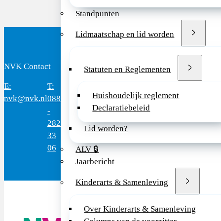
Standpunten
Lidmaatschap en lid worden
NVK Contact
Bezoekadres
Statuten en Reglementen
E:
T:
Bereikbaar:
Domus
Mercatorlaan
3528
Huishoudelijk reglement
nvk@nvk.nl
088
8.30 - 17.00
Medica
1200
BL
Declaratiebeleid
-
uur
Utrec
282
(werkdagen)
Lid worden?
33
06
ALV 🔒
Jaarbericht
Kinderarts & Samenleving
Over Kinderarts & Samenleving
De NVK geeft