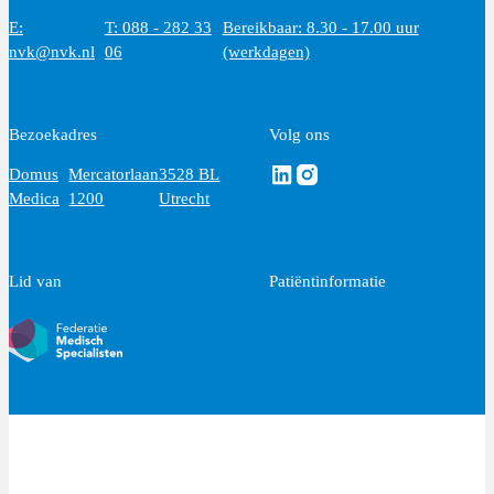
E:
T: 088 - 282 33
Bereikbaar: 8.30 - 17.00 uur
nvk@nvk.nl
06
(werkdagen)
Bezoekadres
Volg ons
Volg ons via Linkedin
Volg ons via Instagram
Domus
Mercatorlaan
3528 BL
Medica
1200
Utrecht
Lid van
Patiëntinformatie