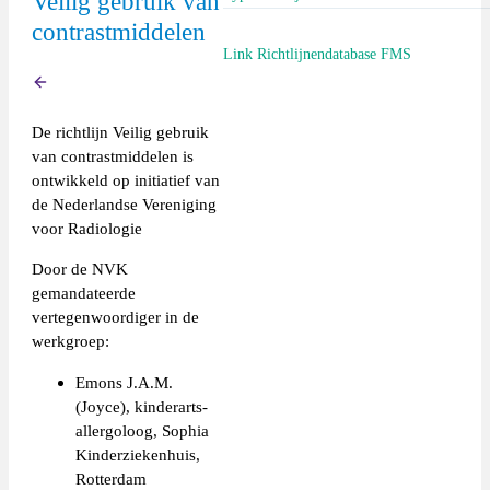
Veilig gebruik van
contrastmiddelen
Richtlijn (extern)
Link Richtlijnendatabase FMS
Terug
https://richtlijnendatabase.nl/richtlij
De richtlijn Veilig gebruik
aki.html
van contrastmiddelen is
ontwikkeld op initiatief van
de Nederlandse Vereniging
voor Radiologie
Door de NVK
gemandateerde
vertegenwoordiger in de
werkgroep:
Emons J.A.M.
(Joyce), kinderarts-
allergoloog, Sophia
Kinderziekenhuis,
Rotterdam