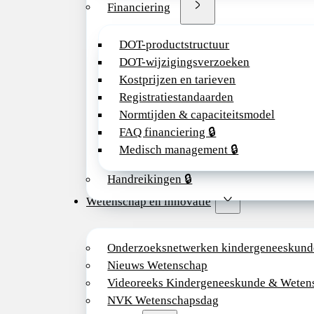
Financiering
DOT-productstructuur
DOT-wijzigingsverzoeken
Kostprijzen en tarieven
Registratiestandaarden
Normtijden & capaciteitsmodel
FAQ financiering 🔒
Medisch management 🔒
Handreikingen 🔒
Wetenschap en innovatie
Onderzoeksnetwerken kindergeneeskund
Nieuws Wetenschap
Videoreeks Kindergeneeskunde & Weten
NVK Wetenschapsdag