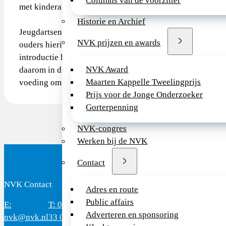
Columns van de voorzitter
met kinderarts of allergoloog voor verrichten van huidprik
Historie en Archief
Jeugdartsen, huisartsen, kinderartsen, allergologen en d
NVK prijzen en awards
ouders hierin de juiste adviezen te geven. Hierbij speelt o
introductie kan gepaard gaan met een allergische reactie.
NVK Award
daarom in dit document met een consensus advies over vr
Maarten Kappelle Tweelingprijs
voeding om dit beleid zo veel mogelijk te stimuleren.
Prijs voor de Jonge Onderzoeker
Gorterpenning
NVK-congres
Werken bij de NVK
Contact
NVK Contact
B
Adres en route
Public affairs
E:
T: 088 - 282
Bereikbaar: 8.30 - 17.00 uur
D
Adverteren en sponsoring
nvk@nvk.nl
33 06
(werkdagen)
M