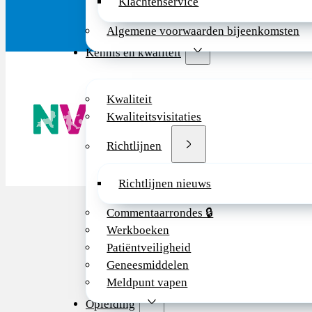
Klachtenservice
Algemene voorwaarden bijeenkomsten
Kennis en kwaliteit
Kwaliteit
De NVK geeft
Kwaliteitsvisitaties
Wij advisere
Copyright ©
Richtlijnen
Richtlijnen nieuws
Commentaarrondes 🔒
Werkboeken
Patiëntveiligheid
Geneesmiddelen
Meldpunt vapen
Opleiding