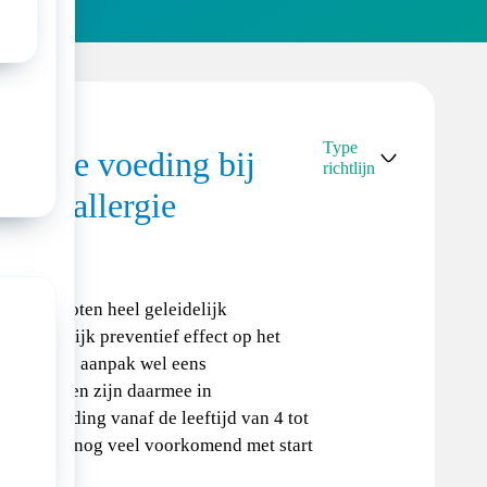
Type
ergene voeding bij
richtlijn
edselallergie
NVK-
standpunt
inda en noten heel geleidelijk
en mogelijk preventief effect op het
ht dat deze aanpak wel eens
ngsadviezen zijn daarmee in
n bijvoeding vanaf de leeftijd van 4 tot
introductie nog veel voorkomend met start