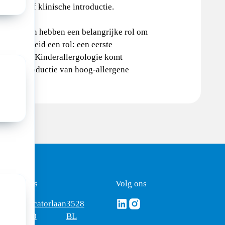
test en/of klinische introductie.
ermatologen hebben een belangrijke rol om
ok veiligheid een rol: een eerste
 De Sectie Kinderallergologie komt
oege introductie van hoog-allergene
ezoekadres
Volg ons
Volg ons via Linkedin
Volg ons via Instagram
omus
Mercatorlaan
3528
edica
1200
BL