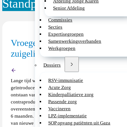
Standpunt
Afdeling Jonge Klaren
Senior Afdeling
Commissies
Secties
Expertisegroepen
Vroege introductie van hoog-all
Samenwerkingsverbanden
Werkgroepen
zuigelingen ter preventie van vo
Dossiers
Terug
RSV-immunisatie
Lange tijd werd hoog-allergene voeding zoals kippenei, p
Acute Zorg
geïntroduceerd in de voeding van de zuigeling, vanwege e
Kinderpalliatieve zorg
ontstaan van voedselallergie. Al langere tijd wordt gedac
Passende zorg
contraproductief kan zijn. De huidige Nederlandse voedi
Vaccineren
overeenstemming: een algemeen advies voor het starten va
LPZ-implementatie
6 maanden. Echter, in de praktijk blijkt een geleidelijke 
SOP opvang patiënten uit Gaza
van nieuwe producten tot ver na het 1e levensjaar.