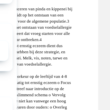
at introduceren van pinda en kippenei bij
 risico leidt op het ontstaan van een
t ook geldt voor de algemene populatie.3
inductie het ontstaan van voedselallergie
at suggereert dat vroeg starten voor alle
ies hiernaar ontbreken.4
t matig tot ernstig eczeem dient dus
en baat hebben bij deze strategie, en
 en kippenei. Melk, vis, noten, tarwe en
ncidentie van voedselallergie.
n o Bij voorkeur op de leeftijd van 4-8
ren met matig tot ernstig eczeem o Focus
en ei o Streef naar introductie op de
ngen, met opklimmend schema o Vervolg
introductie niet kan vanwege een hoog
n arts of ervaren door ouders: o Overleg