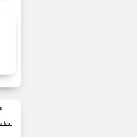
e
schap