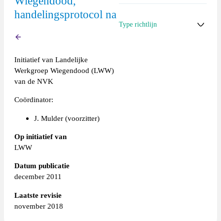
Wiegendood,
handelingsprotocol na
>>
Naar de startpagina van
Type richtlijn
de Expertisegroep
Terug
Wiegendood
Overige
Initiatief van Landelijke
Werkgroep Wiegendood (LWW)
van de NVK
Coördinator:
J. Mulder (voorzitter)
Op initiatief van
LWW
Datum publicatie
december 2011
Laatste revisie
november 2018