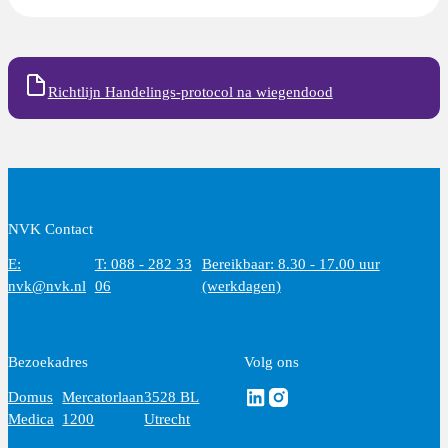
Richtlijn Handelings-protocol na wiegendood
NVK Contact
E:
T: 088 - 282 33
Bereikbaar: 8.30 - 17.00 uur
nvk@nvk.nl
06
(werkdagen)
Bezoekadres
Volg ons
Volg ons via Linkedin
Volg ons via Instagram
Domus
Mercatorlaan
3528 BL
Medica
1200
Utrecht