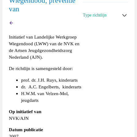
Wiegendood, preventie
van
>> Zie
Type richtlijn
ook
handelingsprotocol
Terug
na Wiegendood
NVK-richtlijn
Initiatief van Landelijke Werkgroep
>>
Naar de startpagina
Wiegendood (LWW) van de NVK en
van de Expertisegroep
de Artsen Jeugdgezondheidszorg
Wiegendood
Nederland (AJN).
De richtlijn is samengesteld door:
prof. dr. J.H. Ruys, kinderarts
dr. A.C. Engelberts, kinderarts
H.W.M. van Velzen-Mol,
jeugdarts
Op initiatief van
NVK/AJN
Datum publicatie
2007