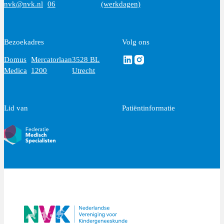
nvk@nvk.nl
06
(werkdagen)
Bezoekadres
Volg ons
Volg ons via Linkedin
Volg ons via Instagram
Domus
Mercatorlaan
3528 BL
Medica
1200
Utrecht
Lid van
Patiëntinformatie