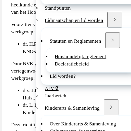
heelkunde en Heelkunde
Standpunten
van het Hoofd-Halsgebied.
Lidmaatschap en lid worden
Voorzitter van de
werkgroep:
Statuten en Reglementen
dr. H.P. Verschuur,
KNO-arts.
Huishoudelijk reglement
Door NVK gemandateerde
Declaratiebeleid
vertegenwoordigers in de
Lid worden?
werkgroep:
ALV 🔒
drs. J.P.C.M. van der
Jaarbericht
Hulst, kinderarts
dr. L. Bont, Fellow
Kinderarts & Samenleving
Kinderinfectieziekten
Over Kinderarts & Samenleving
Deze richtlijn is tot stand