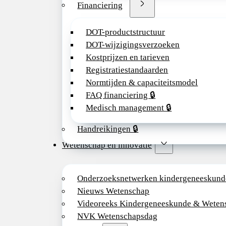
Financiering
DOT-productstructuur
DOT-wijzigingsverzoeken
Kostprijzen en tarieven
Registratiestandaarden
Normtijden & capaciteitsmodel
FAQ financiering 🔒
Medisch management 🔒
Handreikingen 🔒
Wetenschap en innovatie
Onderzoeksnetwerken kindergeneeskund
Nieuws Wetenschap
Videoreeks Kindergeneeskunde & Weten
NVK Wetenschapsdag