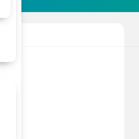
l/richtlijn/ziekten_van_adenoid_en_tonsillen_zatt/ziekten_van