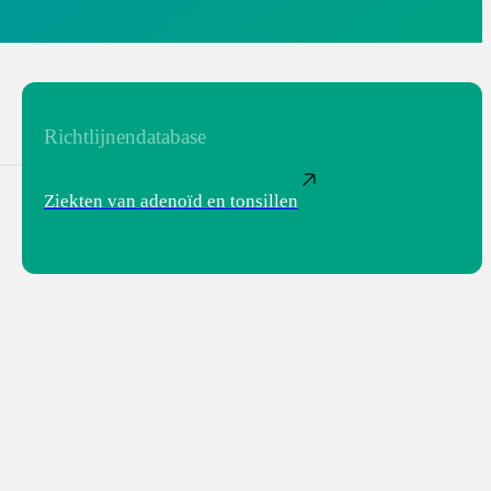
Richtlijnendatabase
Ziekten van adenoïd en tonsillen
_adeno_d_en_tonsillen_-