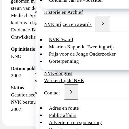
Columns van de voorzitter
gekomen met financiële
steun van de Orde van
Historie en Archief
Medisch Specialisten in het
kader van het programma
NVK prijzen en awards
Evidence-Based Richtlijn
Ontwikkeling (EBRO).
NVK Award
Maarten Kappelle Tweelingprijs
Op initiatief van
Prijs voor de Jonge Onderzoeker
KNO
Gorterpenning
Datum publicatie
NVK-congres
2007
Werken bij de NVK
Status
Contact
Geautoriseerd door het
NVK bestuur op 09-10-
Adres en route
2007.
Public affairs
Adverteren en sponsoring