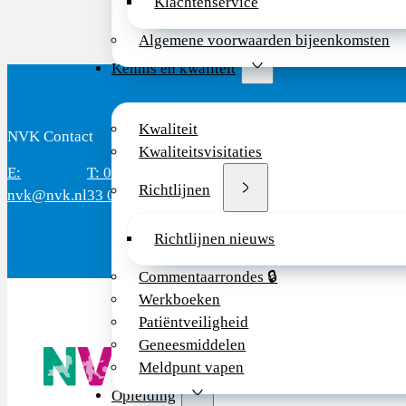
Klachtenservice
Algemene voorwaarden bijeenkomsten
Kennis en kwaliteit
Kwaliteit
NVK Contact
B
Kwaliteitsvisitaties
E:
T: 088 - 282
Bereikbaar: 8.30 - 17.00 uur
D
Richtlijnen
nvk@nvk.nl
33 06
(werkdagen)
M
Richtlijnen nieuws
Commentaarrondes 🔒
Werkboeken
Patiëntveiligheid
Geneesmiddelen
De NVK geeft
Wij advisere
Meldpunt vapen
Copyright ©
Opleiding