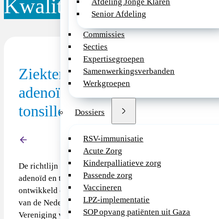
Kwaliteitsdocument
Afdeling Jonge Klaren
Senior Afdeling
Commissies
Secties
Expertisegroepen
Type richtlijn
Ziekten van
Samenwerkingsverbanden
Werkgroepen
adenoïd en
Richtlijn (extern)
Link Richtlijnendatabase FMS
tonsillen
Dossiers
https://richtlijnendatabase.n
_startpagina.html
RSV-immunisatie
Terug
Acute Zorg
Kinderpalliatieve zorg
De richtlijn 'Ziekten van
Passende zorg
adenoïd en tonsillen' is
Vaccineren
ontwikkeld op initiatief
LPZ-implementatie
van de Nederlandse
SOP opvang patiënten uit Gaza
Vereniging voor KNO-