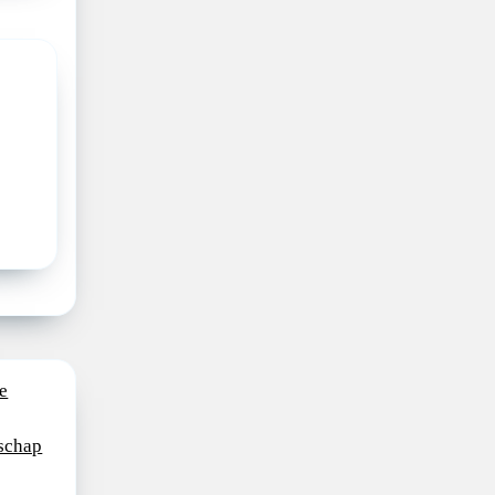
e
schap