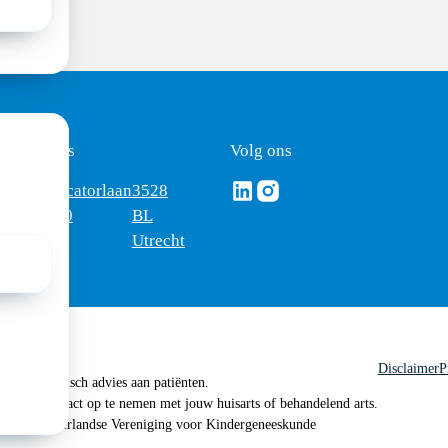
ezoekadres
Volg ons
Volg ons via Linkedin
Volg ons via Instagram
omus
Mercatorlaan
3528
edica
1200
BL
Utrecht
Disclaimer
P
 geen medisch advies aan patiënten.
n je om contact op te nemen met jouw huisarts of behandelend arts.
 2026, Nederlandse Vereniging voor Kindergeneeskunde