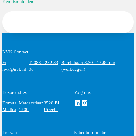
Kennismiddelen
NVK Contact
E:
T: 088 - 282 33
Bereikbaar: 8.30 - 17.00 uur
nvk@nvk.nl
06
(werkdagen)
Bezoekadres
Volg ons
Volg ons via Linkedin
Volg ons via Instagram
Domus
Mercatorlaan
3528 BL
Medica
1200
Utrecht
Lid van
Patiëntinformatie