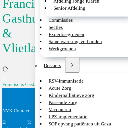
Franciscus
Afdeling Jonge Klaren
Senior Afdeling
Gasthuis
Commissies
Secties
&
Expertisegroepen
Samenwerkingsverbanden
Vlietland
Werkgroepen
Dossiers
Home
RSV-immunisatie
Franciscus Gast...
Acute Zorg
Kinderpalliatieve zorg
Passende zorg
Vaccineren
NVK Contact
Bezoekadres
LPZ-implementatie
E:
T:
Bereikbaar:
Domus
Mercatorlaan
3528
SOP opvang patiënten uit Gaza