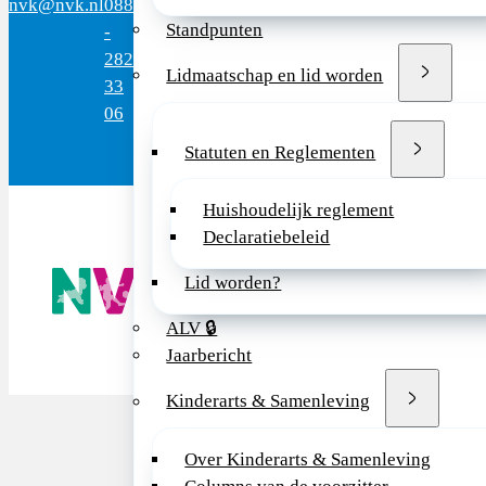
nvk@nvk.nl
088
8.30 - 17.00
Medica
1200
BL
Standpunten
-
uur
Utrec
282
(werkdagen)
Lidmaatschap en lid worden
33
06
Statuten en Reglementen
Huishoudelijk reglement
Declaratiebeleid
De NVK geeft
Lid worden?
Wij advisere
Copyright ©
ALV 🔒
Jaarbericht
Kinderarts & Samenleving
Over Kinderarts & Samenleving