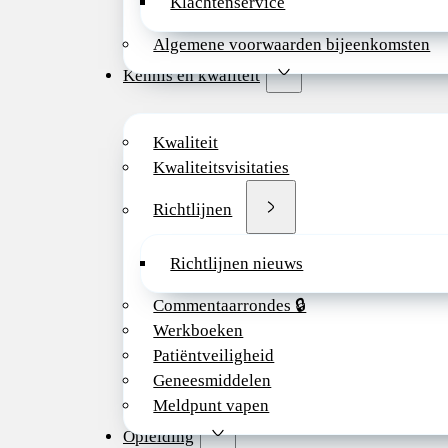
Klachtenservice
Algemene voorwaarden bijeenkomsten
Kennis en kwaliteit
Kwaliteit
Kwaliteitsvisitaties
Richtlijnen
Richtlijnen nieuws
Commentaarrondes 🔒
Werkboeken
Patiëntveiligheid
Geneesmiddelen
Meldpunt vapen
Opleiding