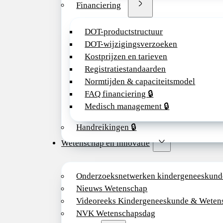
Financiering
DOT-productstructuur
DOT-wijzigingsverzoeken
Kostprijzen en tarieven
Registratiestandaarden
Normtijden & capaciteitsmodel
FAQ financiering 🔒
Medisch management 🔒
Handreikingen 🔒
Wetenschap en innovatie
Onderzoeksnetwerken kindergeneeskund
Nieuws Wetenschap
Videoreeks Kindergeneeskunde & Weten
NVK Wetenschapsdag