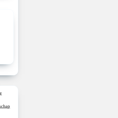
e
schap