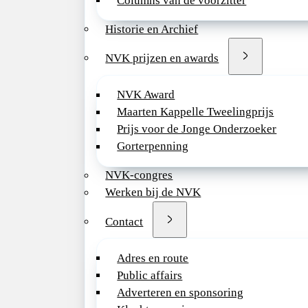
Columns van de voorzitter
Historie en Archief
NVK prijzen en awards
NVK Award
Maarten Kappelle Tweelingprijs
Prijs voor de Jonge Onderzoeker
Gorterpenning
NVK-congres
Werken bij de NVK
Contact
Adres en route
Public affairs
Adverteren en sponsoring