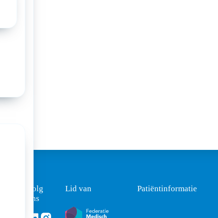
Volg
Lid van
Patiëntinformatie
ons
Volg ons via Linkedin
Volg ons via Instagram