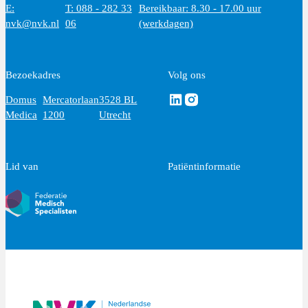
E:
T: 088 - 282 33
Bereikbaar: 8.30 - 17.00 uur
nvk@nvk.nl
06
(werkdagen)
Bezoekadres
Volg ons
Volg ons via Linkedin
Volg ons via Instagram
Domus
Mercatorlaan
3528 BL
Medica
1200
Utrecht
Lid van
Patiëntinformatie