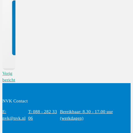
Vorig
bericht
NVK Contact
E:
T: 088 - 282 33
Bereikbaar: 8.30 - 17.00 uur
nvk@nvk.nl
06
(werkdagen)