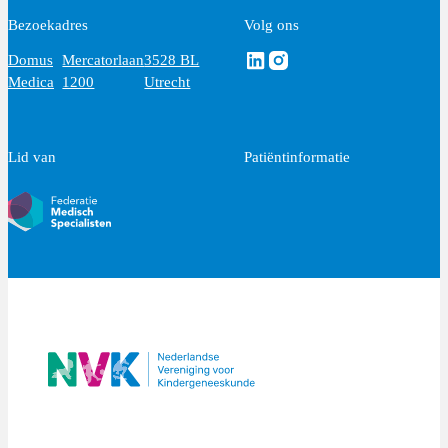
Bezoekadres
Volg ons
Volg ons via Linkedin
Volg ons via Instagram
Domus
Mercatorlaan
3528 BL
Medica
1200
Utrecht
Lid van
Patiëntinformatie