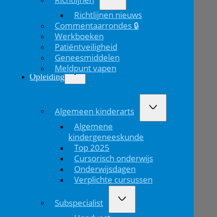
bericht
Richtlijnen nieuws
Commentaarrondes 🔒
Werkboeken
Patiëntveiligheid
Geneesmiddelen
Meldpunt vapen
Opleiding
Algemeen kinderarts
Algemene
kindergeneeskunde
Top 2025
Cursorisch onderwijs
Onderwijsdagen
Verplichte cursussen
Subspecialist