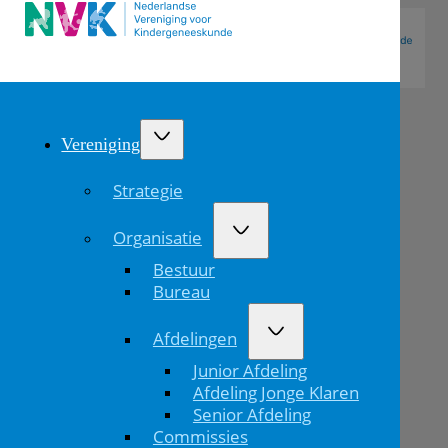
Vereniging
Strategie
Organisatie
Bestuur
Bureau
Afdelingen
7e
Junior Afdeling
Groentecongres
Afdeling Jonge Klaren
Senior Afdeling
Commissies
Home