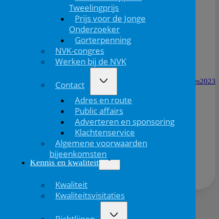
Groente- en fruitsector, retailers, zorgprofessionals,
Tweelingprijs
beleidsmakers en overige geïnteresseerden.
Prijs voor de Jonge
Onderzoeker
Kosten:
Gorterpenning
€100 excl. BTW
NVK-congres
Aanmelden:
Werken bij de NVK
Aanmelden via
https://fd10.formdesk.com/groentenfruithuis/groentecongres2023
Contact
Adres en route
Public affairs
Adverteren en sponsoring
Klachtenservice
Deel dit bericht via:
Algemene voorwaarden
bijeenkomsten
Kennis en kwaliteit
Kwaliteit
Kwaliteitsvisitaties
Volgend
Richtlijnen