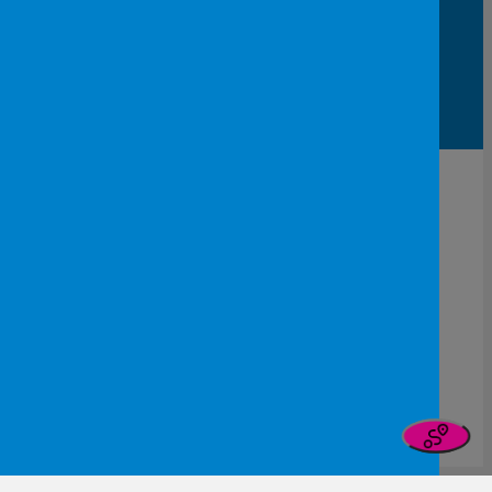
Lid van
Patiëntinformatie
De NVK geeft geen medisch advies aan patiënten.
Wij adviseren je om contact op te nemen met jouw huisarts of behandelend arts.
Copyright © 2026, Nederlandse Vereniging voor Kindergeneeskunde
Disclaimer
Privacybeleid