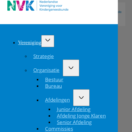
Vereniging
Strategie
Organisatie
Bestuur
Bureau
Afdelingen
Advies
Junior Afdeling
nodig
Afdeling Jonge Klaren
Senior Afdeling
over
Commissies