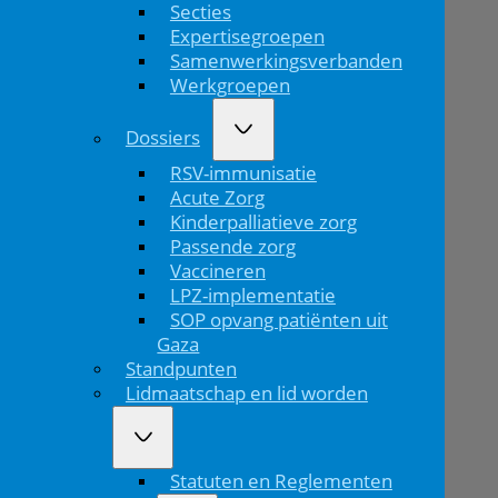
Secties
de
Expertisegroepen
zorg
Samenwerkingsverbanden
Werkgroepen
voor
Dossiers
een
RSV-immunisatie
vluchtelingenkind?
Acute Zorg
Kinderpalliatieve zorg
Stel
Passende zorg
Vaccineren
je
LPZ-implementatie
SOP opvang patiënten uit
vragen
Gaza
bij
Standpunten
Lidmaatschap en lid worden
EKANN
Statuten en Reglementen
Home