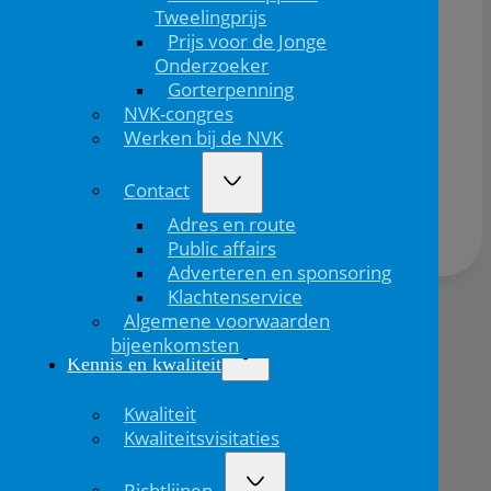
Tweelingprijs
Prijs voor de Jonge
Onderzoeker
Gorterpenning
NVK-congres
Werken bij de NVK
Deel dit bericht via:
Contact
Adres en route
Public affairs
Adverteren en sponsoring
Klachtenservice
Algemene voorwaarden
Volgend
bijeenkomsten
bericht
Kennis en kwaliteit
Kwaliteit
Kwaliteitsvisitaties
Richtlijnen