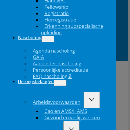
Handvest
Medica
1200
Utrecht
Fellowship
Registratie
Herregistratie
Erkenning subspecialische
Lid van
Patiëntinformatie
opleiding
Nascholing
Agenda nascholing
GAIA
Aanbieder nascholing
Persoonlijke accreditatie
FAQ nascholing 🔒
Beroepsbelangen
Arbeidsvoorwaarden
Cao en AMS/HAMS
Gezond en veilig werken
De NVK geeft geen medisch advies aan patiënten.
Wij adviseren je om contact op te nemen met jouw huisarts of behandelend arts.
Copyright © 2026, Nederlandse Vereniging voor Kindergeneeskunde