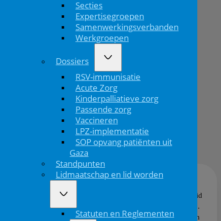
Secties
als
Expertisegroepen
bestuurslid
Samenwerkingsverbanden
Werkgroepen
Federatie
Dossiers
RSV-immunisatie
Home
Acute Zorg
Kinderpalliatieve zorg
Afscheid
Passende zorg
Hein B...
Vaccineren
LPZ-implementatie
SOP opvang patiënten uit
05/04/'24
Gaza
Standpunten
Lidmaatschap en lid worden
Hein Brackel heeft afscheid genomen als bestuurslid
Opleidingen van de Federatie Medisch Specialisten.
Statuten en Reglementen
Op donderdag 4 april was zijn afscheidssymposium