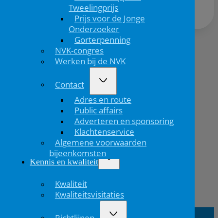
Tweelingprijs
Prijs voor de Jonge
Onderzoeker
Gorterpenning
NVK-congres
Volgend
Werken bij de NVK
bericht
Contact
Adres en route
Public affairs
Adverteren en sponsoring
Klachtenservice
Algemene voorwaarden
bijeenkomsten
Kennis en kwaliteit
Kwaliteit
Vorig
Kwaliteitsvisitaties
bericht
Richtlijnen