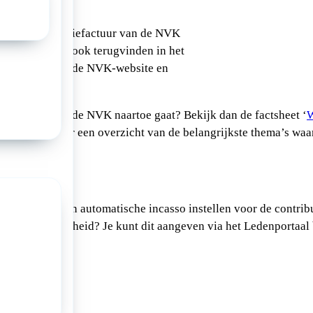
 je de contributiefactuur van de NVK
l. Deze kun je ook terugvinden in het
hiervoor in op de NVK-website en
op
Mijn NVK
.
je bijdrage aan de NVK naartoe gaat? Bekijk dan de factsheet ‘
W
toe 2026
’, voor een overzicht van de belangrijkste thema’s w
esteed.
sso
 kun je ook een automatische incasso instellen voor de contribu
deze mogelijkheid? Je kunt dit aangeven via het Ledenportaal 
a: