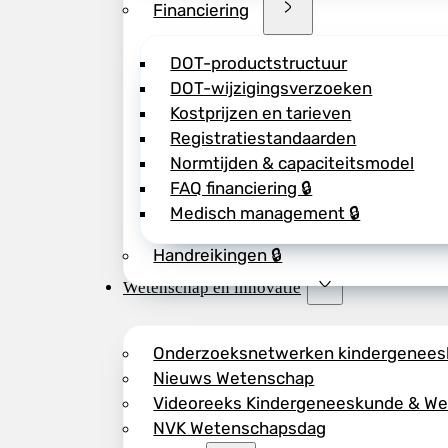
Financiering
DOT-productstructuur
DOT-wijzigingsverzoeken
Kostprijzen en tarieven
Registratiestandaarden
Normtijden & capaciteitsmodel
FAQ financiering 🔒
Medisch management 🔒
Handreikingen 🔒
Wetenschap en innovatie
Onderzoeksnetwerken kindergenee
Nieuws Wetenschap
Videoreeks Kindergeneeskunde & W
NVK Wetenschapsdag