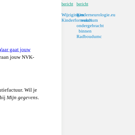
bericht
bericht
Wijzigingen
Kinderneurologie.eu
Kinderformularium
wordt
ondergebracht
binnen
Radboudumc
aar gaat jouw
aaraan jouw NVK-
tiefactuur. Wil je
bij
Mijn gegevens
.