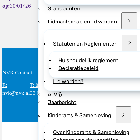
30/01/'26
Standpunten
Lidmaatschap en lid worden
Statuten en Reglementen
Huishoudelijk reglement
Declaratiebeleid
NVK Contact
B
Lid worden?
E:
T: 088 - 282
Bereikbaar: 8.30 - 17.00 uur
D
nvk@nvk.nl
33 06
(werkdagen)
M
ALV 🔒
Jaarbericht
Kinderarts & Samenleving
Over Kinderarts & Samenleving