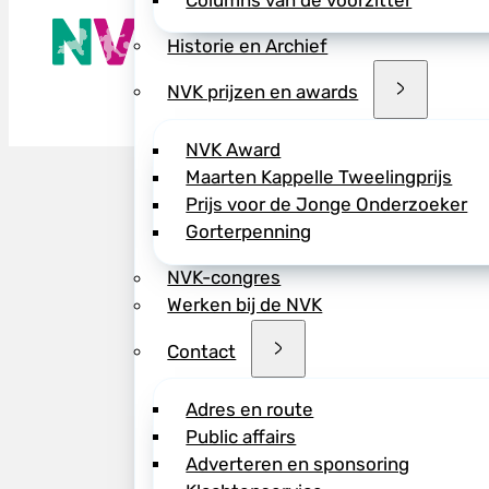
Columns van de voorzitter
De NVK geeft
Wij advisere
Historie en Archief
Copyright ©
NVK prijzen en awards
NVK Award
Maarten Kappelle Tweelingprijs
Prijs voor de Jonge Onderzoeker
Gorterpenning
NVK-congres
Werken bij de NVK
Contact
Adres en route
Public affairs
Adverteren en sponsoring