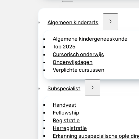
Algemeen kinderarts
Algemene kindergeneeskunde
Top 2025
Cursorisch onderwijs
Onderwijsdagen
Verplichte cursussen
Subspecialist
Handvest
Fellowship
Registratie
Herregistratie
Erkenning subspecialische opleidin