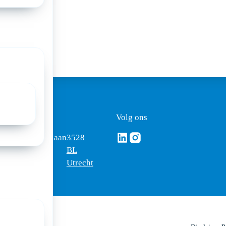
ezoekadres
Volg ons
Volg ons via Linkedin
Volg ons via Instagram
omus
Mercatorlaan
3528
edica
1200
BL
Utrecht