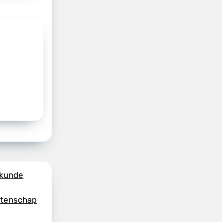
skunde
etenschap