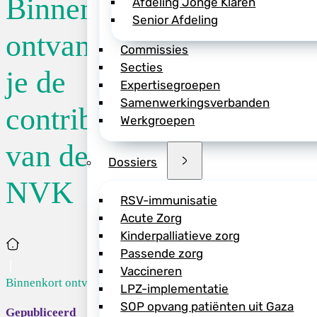
Binnenkort
Afdeling Jonge Klaren
Senior Afdeling
2 februari ontvang
ontvang
Commissies
voor 2026 in je mai
Secties
Ledenportaal. Log 
je de
Expertisegroepen
klik rechtsboven 
Samenwerkingsverbanden
contributiefactuur
Wil je weten waar 
Werkgroepen
NVK bijdrage naar
van de
contributie wordt b
Dossiers
Automatische inca
NVK
RSV-immunisatie
In het Ledenportaal
Acute Zorg
gebruik maken van 
Kinderpalliatieve zorg
Home
Passende zorg
Vaccineren
Binnenkort ontv...
LPZ-implementatie
SOP opvang patiënten uit Gaza
Deel dit bericht vi