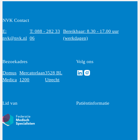
NVK Contact
E:
T: 088 - 282 33
Bereikbaar: 8.30 - 17.00 uur
nvk@nvk.nl
06
(werkdagen)
Bezoekadres
Volg ons
Volg ons via Linkedin
Volg ons via Instagram
Domus
Mercatorlaan
3528 BL
Medica
1200
Utrecht
Lid van
Patiëntinformatie