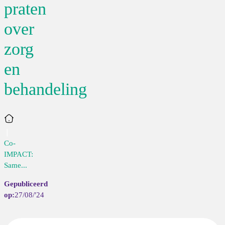
praten
over
zorg
en
behandeling
Home
Co-
IMPACT:
Same...
27/08/'24