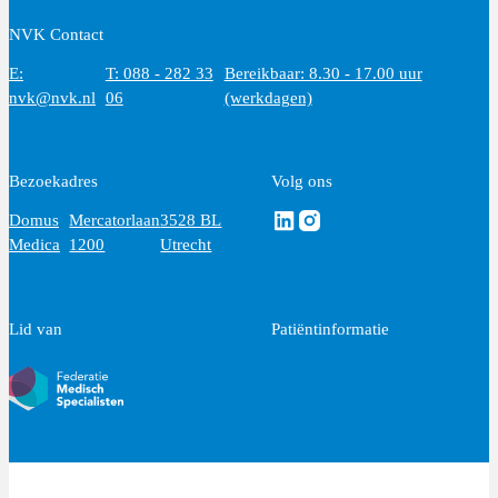
NVK Contact
E:
T: 088 - 282 33
Bereikbaar: 8.30 - 17.00 uur
nvk@nvk.nl
06
(werkdagen)
Bezoekadres
Volg ons
Volg ons via Linkedin
Volg ons via Instagram
Domus
Mercatorlaan
3528 BL
Medica
1200
Utrecht
Lid van
Patiëntinformatie