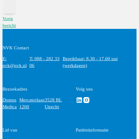
Vorig
bericht
NVK Contact
E:
T: 088 - 282 33
Bereikbaar: 8.30 - 17.00 uur
nvk@nvk.nl
06
(werkdagen)
Bezoekadres
Volg ons
Volg ons via Linkedin
Volg ons via Instagram
Domus
Mercatorlaan
3528 BL
Medica
1200
Utrecht
Lid van
Patiëntinformatie