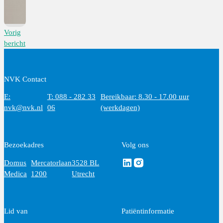
Vorig
bericht
NVK Contact
E:
T: 088 - 282 33
Bereikbaar: 8.30 - 17.00 uur
nvk@nvk.nl
06
(werkdagen)
Bezoekadres
Volg ons
Volg ons via Linkedin
Volg ons via Instagram
Domus
Mercatorlaan
3528 BL
Medica
1200
Utrecht
Lid van
Patiëntinformatie