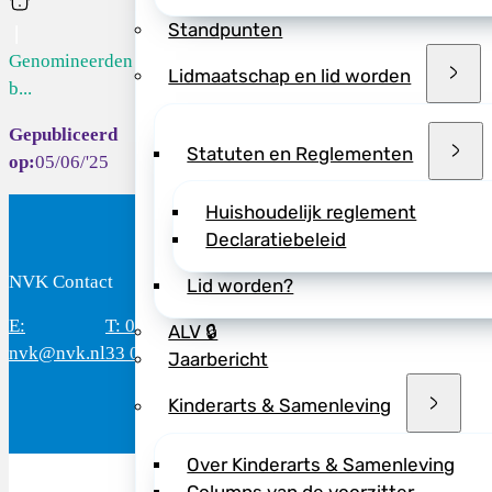
Home
Deel dit bericht vi
Standpunten
Genomineerden
Lidmaatschap en lid worden
b...
Statuten en Reglementen
05/06/'25
Huishoudelijk reglement
Declaratiebeleid
NVK Contact
B
Lid worden?
E:
T: 088 - 282
Bereikbaar: 8.30 - 17.00 uur
D
ALV 🔒
nvk@nvk.nl
33 06
(werkdagen)
M
Jaarbericht
Kinderarts & Samenleving
Over Kinderarts & Samenleving