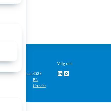
a:
ezoekadres
Volg ons
Volg ons via Linkedin
Volg ons via Instagram
omus
Mercatorlaan
3528
edica
1200
BL
Utrecht