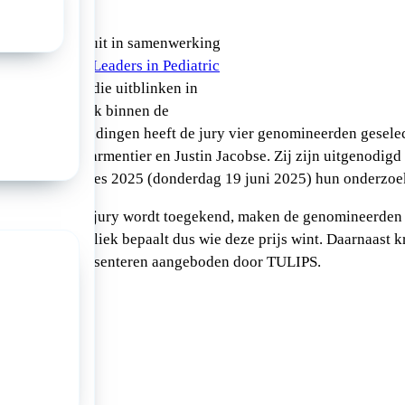
prijs jaarlijks uit in samenwerking
ing Upcoming Leaders in Pediatric
onderzoekers die uitblinken in
ntend onderzoek binnen de
 Uit alle inzendingen heeft de jury vier genomineerden gesele
ps, Corline Parmentier en Justin Jacobse. Zij zijn uitgenodigd
 het NVK Congres 2025 (donderdag 19 juni 2025) hun onderzoek
ijs die door een jury wordt toegekend, maken de genomineerden
rijs. Het publiek bepaalt dus wie deze prijs wint. Daarnaast kr
 workshop presenteren aangeboden door TULIPS.