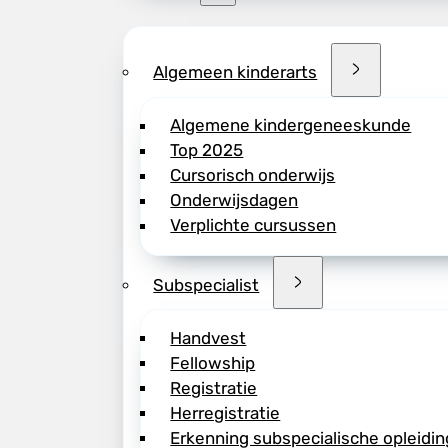
Algemeen kinderarts
Algemene kindergeneeskunde
Top 2025
Cursorisch onderwijs
Onderwijsdagen
Verplichte cursussen
Subspecialist
Handvest
Fellowship
Registratie
Herregistratie
Erkenning subspecialische opleidin