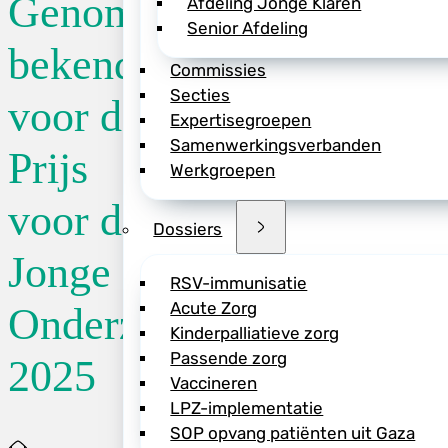
Genomineerden
Afdeling Jonge Klaren
Senior Afdeling
De NVK reikt deze 
bekend
Commissies
met
TULIPS (Train
Secties
Science)
aan jonge 
voor de
Expertisegroepen
origineel en uitmu
Samenwerkingsverbanden
kindergeneeskunde.
Prijs
Werkgroepen
Hollander, Paul Kem
plenaire sessie op
voor de
Dossiers
Naast de eerste pr
Jonge
de TULIPS-Publieksp
RSV-immunisatie
genomineerden een
Acute Zorg
Onderzoeker
Lees meer
Kinderpalliatieve zorg
Passende zorg
2025
Vaccineren
LPZ-implementatie
SOP opvang patiënten uit Gaza