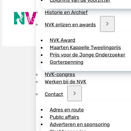
Columns van de voorzitter
Historie en Archief
De NVK geeft
Wij advisere
NVK prijzen en awards
Copyright ©
NVK Award
Maarten Kappelle Tweelingprijs
Prijs voor de Jonge Onderzoeker
Gorterpenning
NVK-congres
Werken bij de NVK
Contact
Adres en route
Public affairs
Adverteren en sponsoring