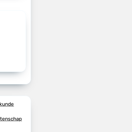
skunde
etenschap