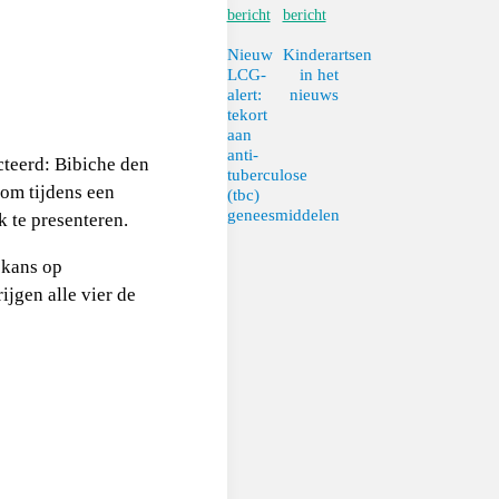
bericht
bericht
Nieuw
Kinderartsen
LCG-
in het
alert:
nieuws
tekort
aan
anti-
cteerd: Bibiche den
tuberculose
 om tijdens een
(tbc)
geneesmiddelen
 te presenteren.
 kans op
ijgen alle vier de