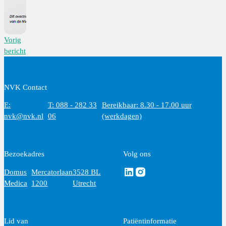
Vorig
bericht
NVK Contact
E:
T: 088 - 282 33
Bereikbaar: 8.30 - 17.00 uur
nvk@nvk.nl
06
(werkdagen)
Bezoekadres
Volg ons
Volg ons via Linkedin
Volg ons via Instagram
Domus
Mercatorlaan
3528 BL
Medica
1200
Utrecht
Lid van
Patiëntinformatie