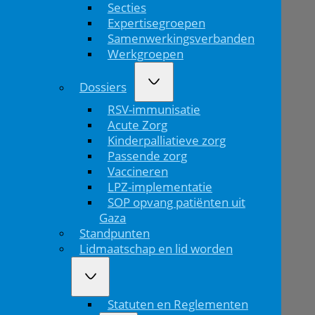
Secties
en
Expertisegroepen
Niek
Samenwerkingsverbanden
Werkgroepen
Achten
Dossiers
winnen
RSV-immunisatie
Prijs
Acute Zorg
Kinderpalliatieve zorg
voor
Passende zorg
Vaccineren
de
LPZ-implementatie
SOP opvang patiënten uit
Jonge
Gaza
Onderzoeker
Standpunten
Lidmaatschap en lid worden
Home
Statuten en Reglementen
Hanneke