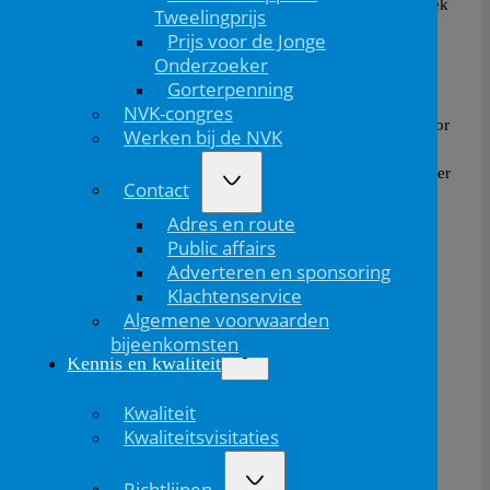
op Extreem Premature Neonaten en hun Ouders’ en Niek
Tweelingprijs
Achten voor zijn onderzoek ‘Less is safe?
Prijs voor de Jonge
Antibioticagebruik veilig verminderen’. Het onderzoek
Onderzoeker
van Niek Achten is mede mogelijk gemaakt door
SPIN
Gorterpenning
(Samenwerkingsverband Pediatrie In Nederland). De
NVK-congres
TULIPS-Publieksprijs ging tevens naar Niek Achten voor
Werken bij de NVK
zijn hierboven genoemde onderzoek. De prijswinnaars
kregen de prijzen uitgereikt uit handen van juryvoorzitter
Contact
Clara van Karnebeek.
Adres en route
Public affairs
Adverteren en sponsoring
Klachtenservice
Algemene voorwaarden
bijeenkomsten
Kennis en kwaliteit
Kwaliteit
Kwaliteitsvisitaties
Deel dit bericht via:
Richtlijnen