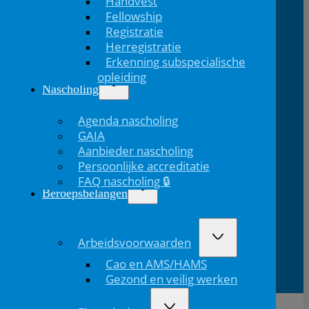
Handvest
Fellowship
NVK Contact
Registratie
Herregistratie
E:
T: 088 - 282 33
Bereikbaar: 8.30 - 17.00 uur
Erkenning subspecialische
nvk@nvk.nl
06
(werkdagen)
opleiding
Nascholing
Agenda nascholing
Bezoekadres
Volg ons
GAIA
Volg ons via Linkedin
Volg ons via Instagram
Domus
Mercatorlaan
3528 BL
Aanbieder nascholing
Medica
1200
Utrecht
Persoonlijke accreditatie
FAQ nascholing 🔒
Beroepsbelangen
Lid van
Patiëntinformatie
Arbeidsvoorwaarden
Cao en AMS/HAMS
Gezond en veilig werken