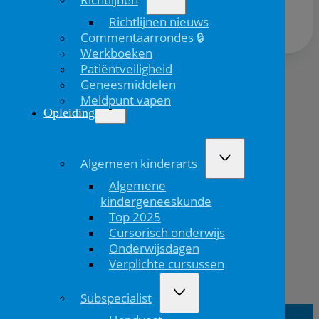
Richtlijnen nieuws
Commentaarrondes 🔒
Werkboeken
Patiëntveiligheid
Geneesmiddelen
Volgend
Meldpunt vapen
bericht
Opleiding
Algemeen kinderarts
Algemene
kindergeneeskunde
Top 2025
Cursorisch onderwijs
Onderwijsdagen
Verplichte cursussen
Vorig
Subspecialist
bericht