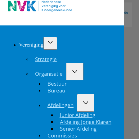
Vereniging
Strategie
Organisatie
Bestuur
Bureau
Afdelingen
Hanneke
Junior Afdeling
van
Afdeling Jonge Klaren
Senior Afdeling
Dokkum
Commissies