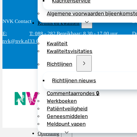
Klachtenservice
Algemene voorwaarden bijeenkomst
NVK Contact
B
Kennis en kwaliteit
E:
T: 088 - 282
Bereikbaar: 8.30 - 17.00 uur
D
nvk@nvk.nl
33 06
(werkdagen)
M
Kwaliteit
Kwaliteitsvisitaties
Richtlijnen
Richtlijnen nieuws
De NVK geeft
Commentaarrondes 🔒
Wij advisere
Werkboeken
Copyright ©
Patiëntveiligheid
Geneesmiddelen
Meldpunt vapen
Opleiding