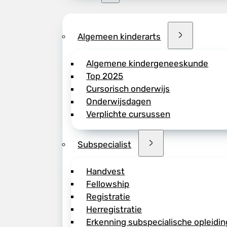
Algemeen kinderarts
Algemene kindergeneeskunde
Top 2025
Cursorisch onderwijs
Onderwijsdagen
Verplichte cursussen
Subspecialist
Handvest
Fellowship
Registratie
Herregistratie
Erkenning subspecialische opleidin