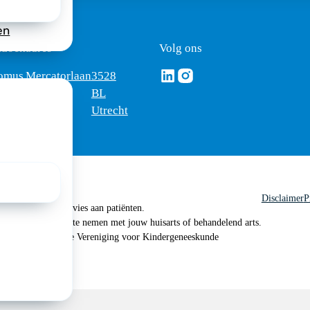
en
ezoekadres
Volg ons
Volg ons via Linkedin
Volg ons via Instagram
omus
Mercatorlaan
3528
edica
1200
BL
Utrecht
Disclaimer
P
 geen medisch advies aan patiënten.
n je om contact op te nemen met jouw huisarts of behandelend arts.
 2026, Nederlandse Vereniging voor Kindergeneeskunde