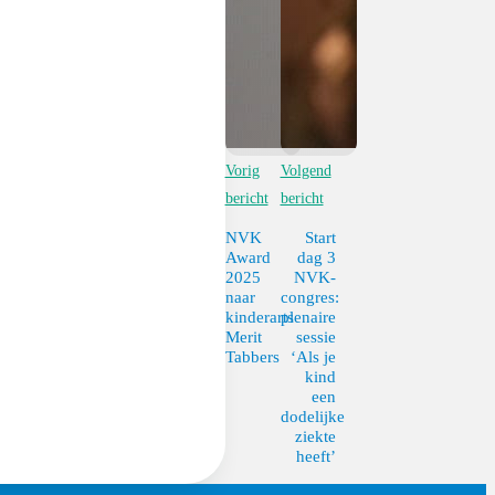
Vorig
Volgend
bericht
bericht
NVK
Start
Award
dag 3
2025
NVK-
naar
congres:
kinderarts
plenaire
Merit
sessie
Tabbers
‘Als je
kind
een
dodelijke
ziekte
heeft’