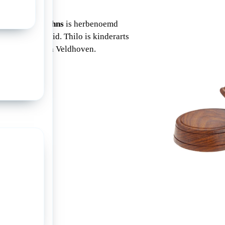
rslid
Thilo Mohns
is herbenoemd
n als bestuurslid. Thilo is kinderarts
t Máxima MC in Veldhoven.
a: