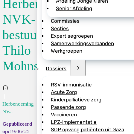
Herbenoeming
Afdeling Jonge Klaren
Senior Afdeling
Het huidige bestuu
NVK-
Commissies
voor nog een termij
Secties
neonatoloog in he
bestuurslid
Expertisegroepen
Samenwerkingsverbanden
Thilo
Werkgroepen
Mohns
Deel dit bericht vi
Dossiers
RSV-immunisatie
Home
Acute Zorg
Kinderpalliatieve zorg
Herbenoeming
Passende zorg
NV...
Vaccineren
LPZ-implementatie
SOP opvang patiënten uit Gaza
19/06/'25