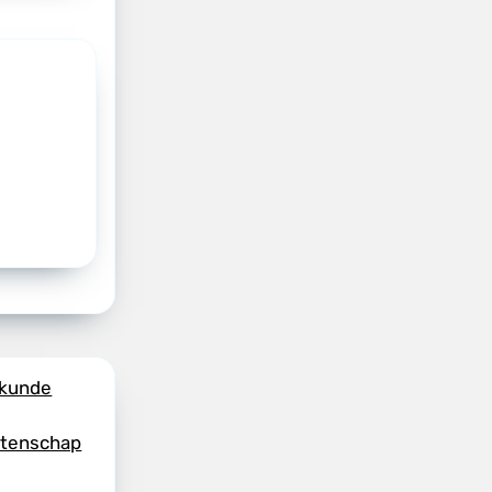
skunde
etenschap