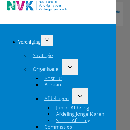
Vereniging
Strategie
Organisatie
Bestuur
Bureau
Afdelingen
IGJ
Junior Afdeling
past
Afdeling Jonge Klaren
Senior Afdeling
standpunt
Commissies