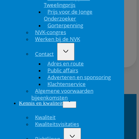
Tweelingprijs
Prijs voor de Jonge
Onderzoeker
Gorterpenning
NVK-congres
Deel dit bericht via:
Werken bij de NVK
Contact
Adres en route
Public affairs
Adverteren en sponsoring
Klachtenservice
Vorig
Volgend
Algemene voorwaarden
bericht
bericht
bijeenkomsten
Kennis en kwaliteit
NVK Contact
Kwaliteit
Kwaliteitsvisitaties
E:
T: 088 - 282 33
Bereikbaar: 8.30 - 17.00 uur
nvk@nvk.nl
06
(werkdagen)
Richtlijnen