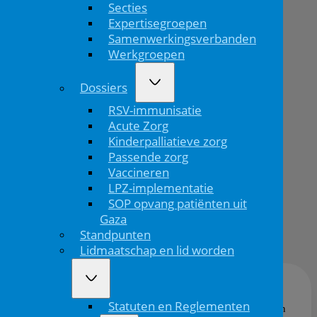
Secties
off
Expertisegroepen
label
Samenwerkingsverbanden
Werkgroepen
voorschrijven
Dossiers
aan
RSV-immunisatie
Acute Zorg
Home
Kinderpalliatieve zorg
Passende zorg
Vaccineren
IGJ past
LPZ-implementatie
standp...
SOP opvang patiënten uit
Gaza
08/05/'26
Standpunten
Lidmaatschap en lid worden
Statuten en Reglementen
In februari 2026 heeft de Inspectie Gezondheidszorg en