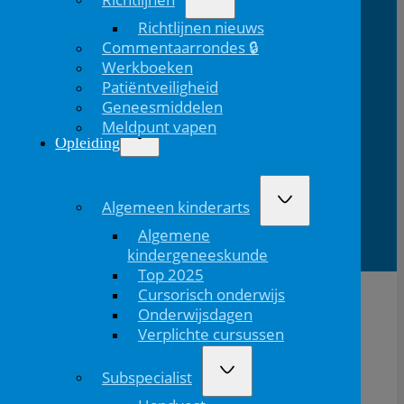
Richtlijnen nieuws
Bezoekadres
Volg ons
Commentaarrondes 🔒
Werkboeken
Volg ons via Linkedin
Volg ons via Instagram
Domus
Mercatorlaan
3528 BL
Patiëntveiligheid
Medica
1200
Utrecht
Geneesmiddelen
Meldpunt vapen
Opleiding
Lid van
Patiëntinformatie
Algemeen kinderarts
Algemene
kindergeneeskunde
Top 2025
Cursorisch onderwijs
Onderwijsdagen
Verplichte cursussen
Subspecialist