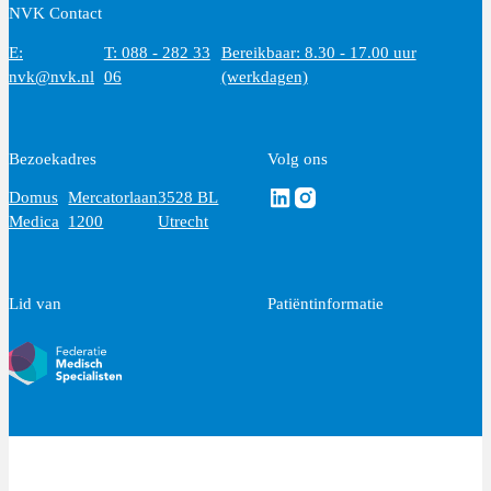
NVK Contact
E:
T: 088 - 282 33
Bereikbaar: 8.30 - 17.00 uur
nvk@nvk.nl
06
(werkdagen)
Bezoekadres
Volg ons
Volg ons via Linkedin
Volg ons via Instagram
Domus
Mercatorlaan
3528 BL
Medica
1200
Utrecht
Lid van
Patiëntinformatie