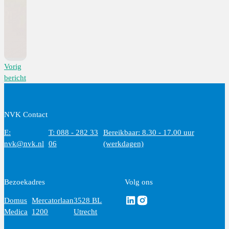
Vorig
bericht
NVK Contact
E:
T: 088 - 282 33
Bereikbaar: 8.30 - 17.00 uur
nvk@nvk.nl
06
(werkdagen)
Bezoekadres
Volg ons
Volg ons via Linkedin
Volg ons via Instagram
Domus
Mercatorlaan
3528 BL
Medica
1200
Utrecht