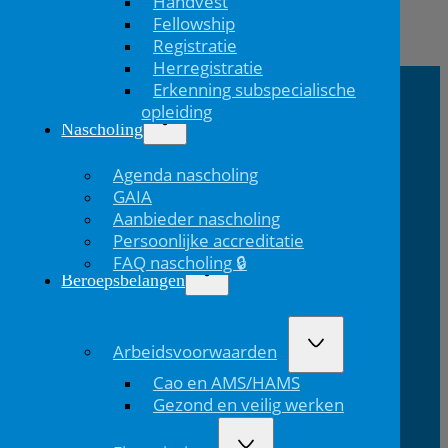
Handvest
Fellowship
Vorig
Registratie
bericht
Herregistratie
Erkenning subspecialische
opleiding
NVK Contact
Nascholing
E:
T: 088 - 282 33
Bereikbaar: 8.30 - 17.00 uur
Agenda nascholing
nvk@nvk.nl
06
(werkdagen)
GAIA
Aanbieder nascholing
Persoonlijke accreditatie
Bezoekadres
Volg ons
FAQ nascholing 🔒
Beroepsbelangen
Volg ons via Linkedin
Volg ons via Instagram
Domus
Mercatorlaan
3528 BL
Medica
1200
Utrecht
Arbeidsvoorwaarden
Cao en AMS/HAMS
Lid van
Patiëntinformatie
Gezond en veilig werken