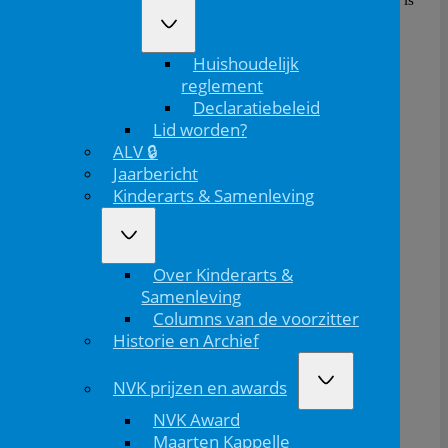
nu dat er vaak een hele berg mayonaise bijkomt en
twee frikandellen, want het is zielig om je kind er
Huishoudelijk
maar één frikandel bij te geven.”
reglement
>> Lees het NRC-artikel (inlog bij NRC vereist)
Declaratiebeleid
Lid worden?
ALV 🔒
Jaarbericht
Kinderarts & Samenleving
Over Kinderarts &
Samenleving
Columns van de voorzitter
Historie en Archief
NVK prijzen en awards
NVK Award
Maarten Kappelle