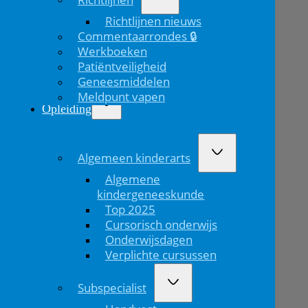
Richtlijnen nieuws
Commentaarrondes 🔒
Werkboeken
Patiëntveiligheid
Geneesmiddelen
Meldpunt vapen
Opleiding
Algemeen kinderarts
Algemene
kindergeneeskunde
Top 2025
Cursorisch onderwijs
Onderwijsdagen
Verplichte cursussen
Subspecialist