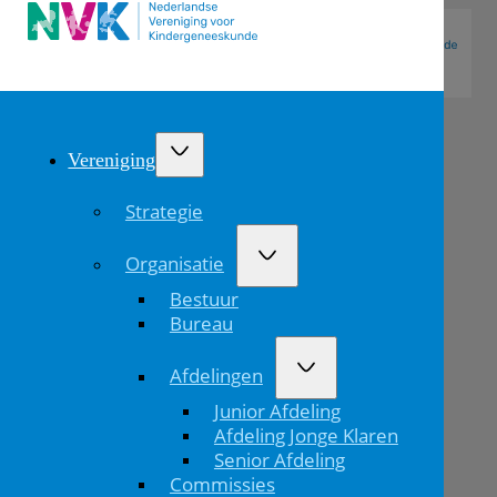
Vereniging
Strategie
Organisatie
Bestuur
Bureau
Afdelingen
Kinderartsen
Junior Afdeling
in
Afdeling Jonge Klaren
Senior Afdeling
het
Commissies