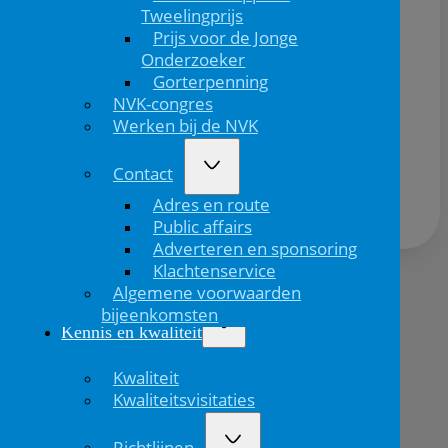
Tweelingprijs
Prijs voor de Jonge
Onderzoeker
Gorterpenning
NVK-congres
Werken bij de NVK
Deel dit bericht via:
Contact
Adres en route
Public affairs
Adverteren en sponsoring
Klachtenservice
Algemene voorwaarden
Volgend
bijeenkomsten
bericht
Kennis en kwaliteit
Kwaliteit
Kwaliteitsvisitaties
Richtlijnen