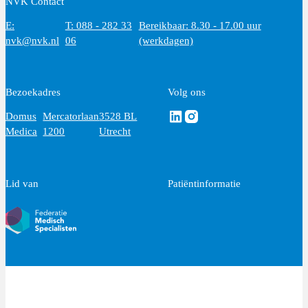
NVK Contact
E:
T: 088 - 282 33
Bereikbaar: 8.30 - 17.00 uur
nvk@nvk.nl
06
(werkdagen)
Bezoekadres
Volg ons
Volg ons via Linkedin
Volg ons via Instagram
Domus
Mercatorlaan
3528 BL
Medica
1200
Utrecht
Lid van
Patiëntinformatie