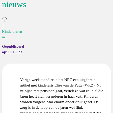
nieuws
Home
Kinderartsen
in...
22/12/'23
Vorige week stond er in het NRC een uitgebreid
artikel met kinderarts Elise van de Putte (WKZ). Nu
ze bijna met pensioen gaat, vertelt ze wat ze in al die
jaren heeft zien veranderen in haar vak. Kinderen
worden volgens haar enorm onder druk gezet. De
zorg is in de loop van de jaren wel flink
professioneler geworden, maar ze stelt óók vast dat