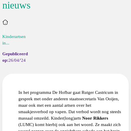
nieuws
Home
Kinderartsen
in...
26/04/'24
In het programma De Hofbar gaat Rutger Castricum in
gesprek met onder anderen staatssecretaris Van Ooijen,
maar ook met een aantal artsen over het
smaakjesverbod op vapen. Dat verbod wordt nog steeds
massaal omzeild. Kinder(long)arts
Noor Rikkers
(LUMC) komt hierbij ook aan het woord. Ze maakt zich
vooral zorgen over de onzichtbare schade aan het brein