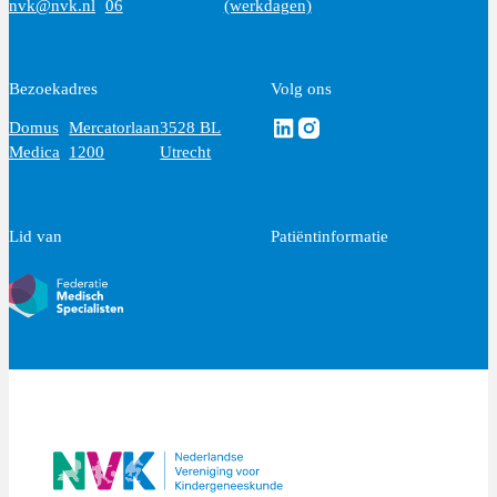
nvk@nvk.nl
06
(werkdagen)
Bezoekadres
Volg ons
Volg ons via Linkedin
Volg ons via Instagram
Domus
Mercatorlaan
3528 BL
Medica
1200
Utrecht
Lid van
Patiëntinformatie