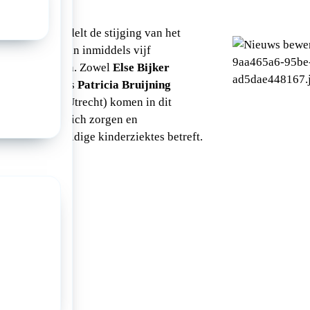
k Mama behandelt de stijging van het
nkhoest (waaraan inmiddels vijf
den) en mazelen. Zowel
Else Bijker
richt UMC+) als
Patricia Bruijning
ioloog, UMC Utrecht) komen in dit
ord. Ze maken zich zorgen en
t geen onschuldige kinderziektes betreft.
l in Kek Mama
a: