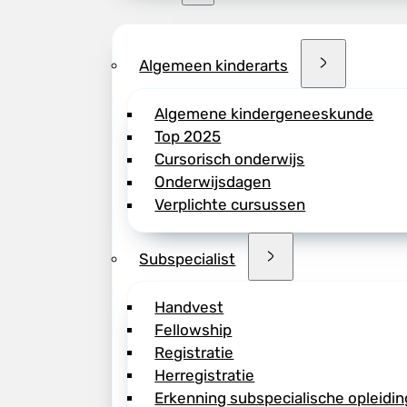
Algemeen kinderarts
Algemene kindergeneeskunde
Top 2025
Cursorisch onderwijs
Onderwijsdagen
Verplichte cursussen
Subspecialist
Handvest
Fellowship
Registratie
Herregistratie
Erkenning subspecialische opleidin