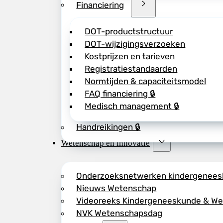
Financiering
DOT-productstructuur
DOT-wijzigingsverzoeken
Kostprijzen en tarieven
Registratiestandaarden
Normtijden & capaciteitsmodel
FAQ financiering 🔒
Medisch management 🔒
Handreikingen 🔒
Wetenschap en innovatie
Onderzoeksnetwerken kindergenee
Nieuws Wetenschap
Videoreeks Kindergeneeskunde & W
NVK Wetenschapsdag