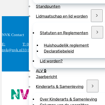
Standpunten
Lidmaatschap en lid worden
Statuten en Reglementen
NVK Contact
B
E:
T: 088 - 282
Bereikbaar: 8.30 - 17.00 uur
D
Huishoudelijk reglement
nvk@nvk.nl
33 06
(werkdagen)
M
Declaratiebeleid
Lid worden?
ALV 🔒
Jaarbericht
Kinderarts & Samenleving
De NVK geeft
Wij advisere
Over Kinderarts & Samenleving
Copyright ©