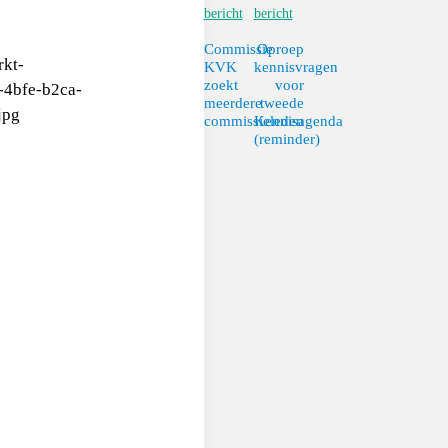
bericht
bericht
Commissie
Oproep
KVK
kennisvragen
zoekt
voor
meerdere
tweede
commissieleden
Kennisagenda
(reminder)