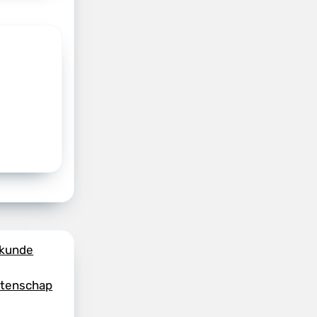
skunde
etenschap