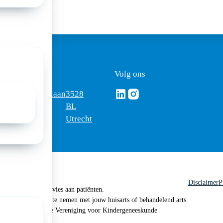
ezoekadres
Volg ons
Volg ons via Linkedin
Volg ons via Instagram
omus
Mercatorlaan
3528
edica
1200
BL
Utrecht
Disclaimer
P
 geen medisch advies aan patiënten.
n je om contact op te nemen met jouw huisarts of behandelend arts.
 2026, Nederlandse Vereniging voor Kindergeneeskunde