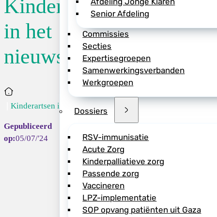
Kinderartsen
Afdeling Jonge Klaren
Senior Afdeling
Een artikel van Ke
in het
Commissies
aantal gevallen ki
Secties
baby’s zijn overle
nieuws
Expertisegroepen
(kinderarts, Maast
Samenwerkingsverbanden
(kinderarts-epidem
Werkgroepen
artikel aan het wo
Home
benadrukken dat he
Kinderartsen in...
Dossiers
>> Lees het artike
RSV-immunisatie
05/07/'24
Acute Zorg
Kinderpalliatieve zorg
Passende zorg
Deel dit bericht vi
Vaccineren
LPZ-implementatie
SOP opvang patiënten uit Gaza