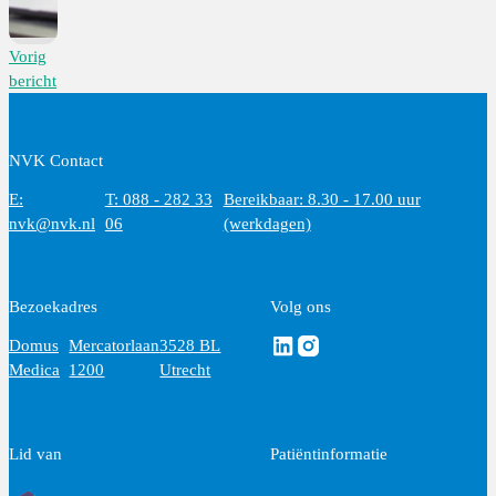
Vorig
bericht
NVK Contact
E:
T: 088 - 282 33
Bereikbaar: 8.30 - 17.00 uur
nvk@nvk.nl
06
(werkdagen)
Bezoekadres
Volg ons
Volg ons via Linkedin
Volg ons via Instagram
Domus
Mercatorlaan
3528 BL
Medica
1200
Utrecht
Lid van
Patiëntinformatie