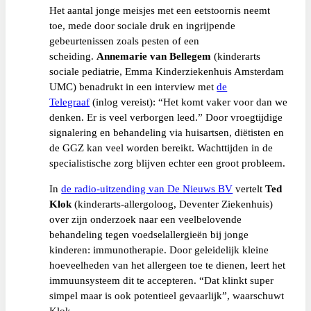
Het aantal jonge meisjes met een eetstoornis neemt
toe, mede door sociale druk en ingrijpende
gebeurtenissen zoals pesten of een
scheiding.
Annemarie van Bellegem
(kinderarts
sociale pediatrie, Emma Kinderziekenhuis Amsterdam
UMC) benadrukt in een interview met
de
Telegraaf
(inlog vereist): “Het komt vaker voor dan we
denken. Er is veel verborgen leed.” Door vroegtijdige
signalering en behandeling via huisartsen, diëtisten en
de GGZ kan veel worden bereikt. Wachttijden in de
specialistische zorg blijven echter een groot probleem.
In
de radio-uitzending van De Nieuws BV
vertelt
Ted
Klok
(kinderarts-allergoloog, Deventer Ziekenhuis)
over zijn onderzoek naar een veelbelovende
behandeling tegen voedselallergieën bij jonge
kinderen: immunotherapie. Door geleidelijk kleine
hoeveelheden van het allergeen toe te dienen, leert het
immuunsysteem dit te accepteren. “Dat klinkt super
simpel maar is ook potentieel gevaarlijk”, waarschuwt
Klok.