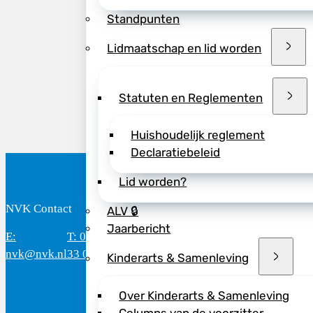
Standpunten
Deel dit bericht vi
Lidmaatschap en lid worden
Statuten en Reglementen
Huishoudelijk reglement
Declaratiebeleid
Lid worden?
NVK Contact
B
ALV 🔒
Jaarbericht
E:
T: 088 - 282
Bereikbaar: 8.30 - 17.00 uur
D
nvk@nvk.nl
33 06
(werkdagen)
M
Kinderarts & Samenleving
Over Kinderarts & Samenleving