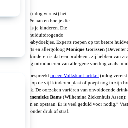
rt
in een artikel
(inlog vereist) het
 aantal allergieën aan en hoe je die
zowel jezelf als je kinderen. Die
l ontstaan door huiduitdrogende
smiddelen en babydoekjes. Experts roepen op tot betere huidv
komen. Kinderarts en allergoloog
Monique Gorissen
(Deventer 
 bij baby’s en kinderen is dat een probleem: zij hebben van zic
e.” Ook het vroeg introduceren van allergene voeding zoals pind
an den Breemer bespreekt
in een Volkskant-artikel
(inlog vereis
jkheid. Zo’n één op de vijf kinderen plast of poept nog in zijn br
ijkt uit onderzoek. De oorzaken variëren van onvoldoende drinke
s. Kinderarts
Annemieke Bams
(Wilhemina Ziekenhuis Assen): 
 lopen, met vallen en opstaan. Er is veel geduld voor nodig.” V
igen helpen, zonder druk of straf.