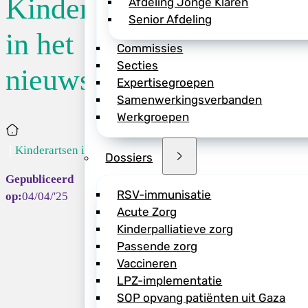
Kinderartsen
Afdeling Jonge Klaren
Senior Afdeling
De Volkskrant kaa
in het
Commissies
explosief stijgende
Secties
kunt voorkomen bij 
nieuws
Expertisegroepen
stijging zou voora
Samenwerkingsverbanden
producten zoals wa
Werkgroepen
allergieën te voor
Home
waarschuwt: “Zeker
Kinderartsen in...
sterke huidbarrièr
Dossiers
Journalist Anna v
RSV-immunisatie
04/04/'25
leeftijd bij zindeli
Acute Zorg
de basisschool, bl
Kinderpalliatieve zorg
te missen in de kla
Passende zorg
gaat, net als leren
Vaccineren
en positief aanmoed
LPZ-implementatie
SOP opvang patiënten uit Gaza