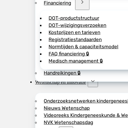
Financiering
DOT-productstructuur
DOT-wijzigingsverzoeken
Kostprijzen en tarieven
Registratiestandaarden
Normtijden & capaciteitsmodel
FAQ financiering 🔒
Medisch management 🔒
Handreikingen 🔒
Wetenschap en innovatie
Onderzoeksnetwerken kindergenee
Nieuws Wetenschap
Videoreeks Kindergeneeskunde & W
NVK Wetenschapsdag