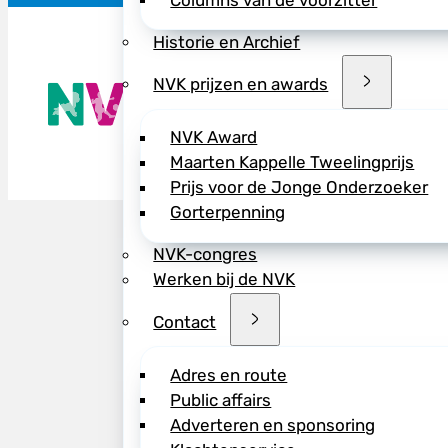
Columns van de voorzitter
Historie en Archief
NVK prijzen en awards
De NVK geeft
Wij advisere
Copyright ©
NVK Award
Maarten Kappelle Tweelingprijs
Prijs voor de Jonge Onderzoeker
Gorterpenning
NVK-congres
Werken bij de NVK
Contact
Adres en route
Public affairs
Adverteren en sponsoring