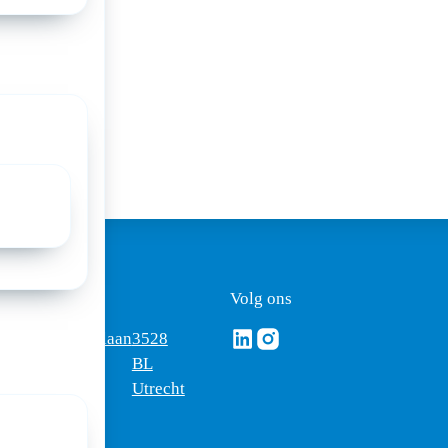
a:
ezoekadres
Volg ons
Volg ons via Linkedin
Volg ons via Instagram
omus
Mercatorlaan
3528
edica
1200
BL
Utrecht