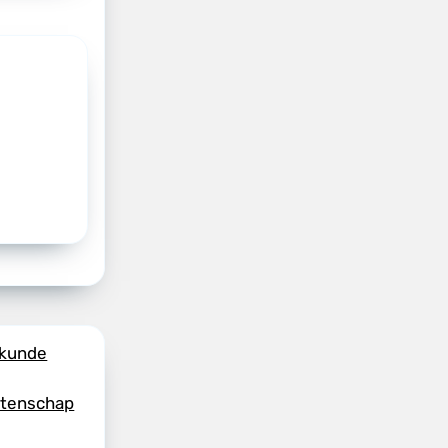
skunde
etenschap