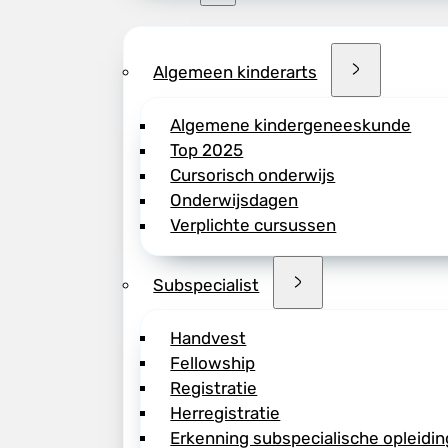
Algemeen kinderarts
Algemene kindergeneeskunde
Top 2025
Cursorisch onderwijs
Onderwijsdagen
Verplichte cursussen
Subspecialist
Handvest
Fellowship
Registratie
Herregistratie
Erkenning subspecialische opleidin