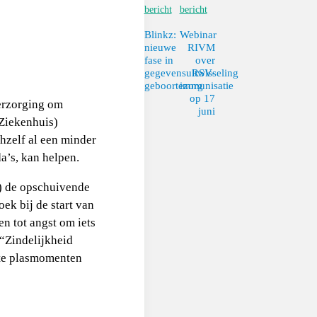
bericht
bericht
Blinkz:
Webinar
nieuwe
RIVM
fase in
over
gegevensuitwisseling
RSV-
geboortezorg
immunisatie
op 17
erzorging om
juni
Ziekenhuis)
hzelf al een minder
a’s, kan helpen.
t) de opschuivende
oek bij de start van
n tot angst om iets
“Zindelijkheid
aste plasmomenten